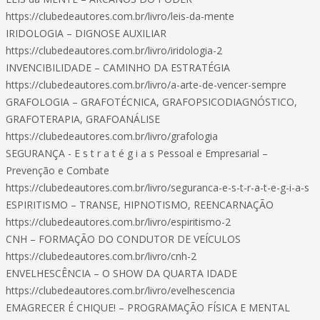
https://clubedeautores.com.br/livro/leis-da-mente
IRIDOLOGIA – DIGNOSE AUXILIAR
https://clubedeautores.com.br/livro/iridologia-2
INVENCIBILIDADE – CAMINHO DA ESTRATÉGIA
https://clubedeautores.com.br/livro/a-arte-de-vencer-sempre
GRAFOLOGIA – GRAFOTÉCNICA, GRAFOPSICODIAGNÓSTICO,
GRAFOTERAPIA, GRAFOANÁLISE
https://clubedeautores.com.br/livro/grafologia
SEGURANÇA - E s t r a t é g i a s Pessoal e Empresarial –
Prevenção e Combate
https://clubedeautores.com.br/livro/seguranca-e-s-t-r-a-t-e-g-i-a-s
ESPIRITISMO – TRANSE, HIPNOTISMO, REENCARNAÇÃO
https://clubedeautores.com.br/livro/espiritismo-2
CNH – FORMAÇÃO DO CONDUTOR DE VEÍCULOS
https://clubedeautores.com.br/livro/cnh-2
ENVELHESCÊNCIA – O SHOW DA QUARTA IDADE
https://clubedeautores.com.br/livro/evelhescencia
EMAGRECER É CHIQUE! – PROGRAMAÇÃO FÍSICA E MENTAL