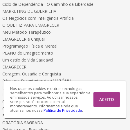
Ciclo de Dependência - O Caminho da Liberdade
MARKETING DE GUERRILHA
Os Negócios com Inteligência Artificial
O QUE FIZ PARA EMAGRECER
Meu Método Terapêutico
EMAGRECER é Chique!
Programação Física e Mental
PLANO de Emagrecimento
Um estilo de Vida Saudável
EMAGRECER
Coragem, Ousadia e Conquista
Pássaros Encantados da AMAZÔNIA
Livro de Colorir
Nós usamos cookies e outras tecnologias
semelhantes para melhorar a sua experiência
INVENCÍVEL
em nossos serviços. Ao utilizar nossos
ACEITO
Caminho da Estratégia de Miyamoto Musashi
serviços, você concorda com tal
monitoramento. Informamos ainda que
CIÊNCIA OCULTA
atualizamos nossa
Política de Privacidade
.
Esoterismo - Magia Sociedades Secretas
ORATÓRIA SAGRADA
Retórica para Pregadores