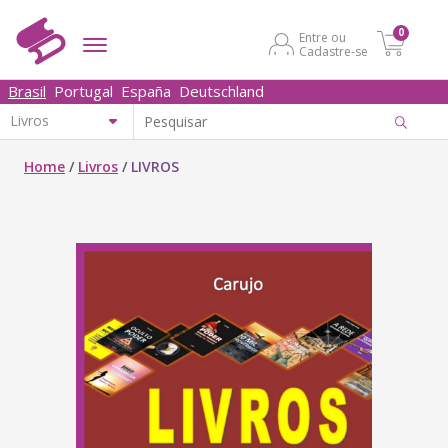
0
Entre ou
Cadastre-se
Brasil
Portugal
España
Deutschland
Home
/
Livros
/
LIVROS