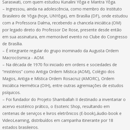
Saraswati, com quem estudou Kunalini Yôga e Mantra Yôga.
– Ingressou, ainda na adolescência, como membro do Instituto
Brasileiro de Yôga (hoje, UNYôga), em Brasília (DF), onde estudou
com a Professora Dalma, recebendo a chancela iniciática (OM)
por legado direto do Professor De Rose, presente desde então
em sua assinatura, em memorável evento no Clube do Congresso
de Brasília.
– É integrante regular do grupo inominado da Augusta Ordem
Macrocósmica - AOM.
– Na década de 1970 foi iniciado em ordens e sociedades de
“mistérios” como Antiga Ordem Mística (AOM), Colégio dos
Magos, Antiga e Mística Ordem Rosacruz (AMORC), Ordem
Iniciática Hermética (OIH), entre outras agremiações de estudos
psíquicos.
– Foi fundador do Projeto Shamballah II destinado a inventariar o
acervo esotérico prático, o Esoteric Shop, resultando em
centenas de serviços e livros eletrônicos (E-book),áudio-book e
VideoLearning, distribuídos em campanha itinerante por 18
estados brasileiros.