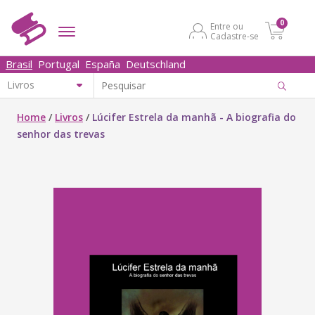
0
Entre ou
Cadastre-se
Brasil
Portugal
España
Deutschland
Home
/
Livros
/
Lúcifer Estrela da manhã - A biografia do
senhor das trevas