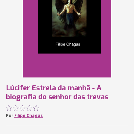
Lúcifer Estrela da manhã - A
biografia do senhor das trevas
Por
Filipe Chagas