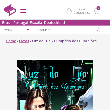
0
Entre ou
Cadastre-se
Brasil
Portugal
España
Deutschland
Home
/
Livros
/
Luz da Lua - O Império dos Guardiões