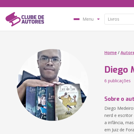
Menu
Home
/
Autor
Diego 
6 publicações
Sobre o au
Diego Medeiros 
nerd e escrito
a infância, ma
em Juiz de For