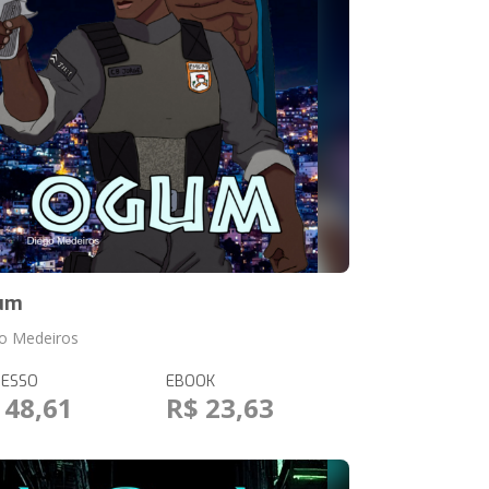
um
o Medeiros
RESSO
EBOOK
 48,61
R$ 23,63