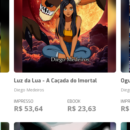
Luz da Lua - A Caçada do Imortal
Og
Diego Medeiros
Dieg
IMPRESSO
EBOOK
IMP
R$ 53,64
R$ 23,63
R$