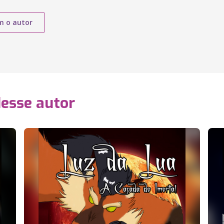
m o autor
desse autor