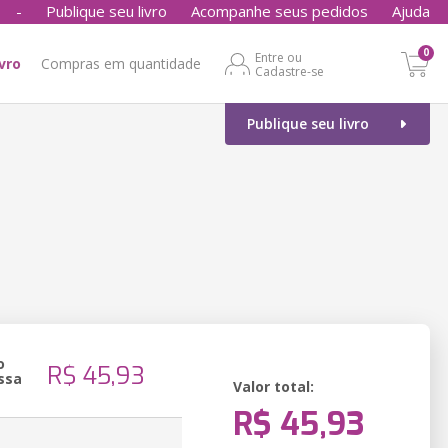
-
Publique seu livro
Acompanhe seus pedidos
Ajuda
0
Entre ou
ivro
Compras em quantidade
Cadastre-se
Publique seu livro
o
R$ 45,93
ssa
Valor total:
R$ 45,93