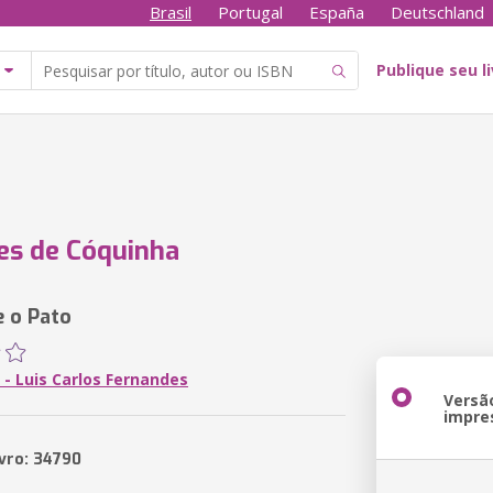
Brasil
Portugal
España
Deutschland
Publique seu l
es de Cóquinha
e o Pato
 - Luis Carlos Fernandes
Versã
impre
ivro: 34790