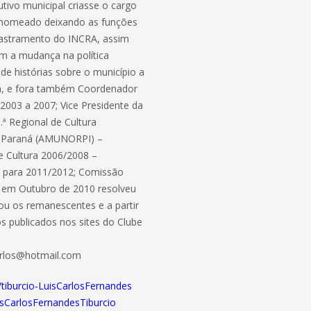
ivo municipal criasse o cargo
a nomeado deixando as funções
dastramento do INCRA, assim
om a mudança na política
 de histórias sobre o município a
ura, e fora também Coordenador
2003 a 2007; Vice Presidente da
ª Regional de Cultura
do Paraná (AMUNORPI) –
e Cultura 2006/2008 –
to para 2011/2012; Comissão
te em Outubro de 2010 resolveu
ou os remanescentes e a partir
os publicados nos sites do Clube
scarlos@hotmail.com
/tiburcio-LuisCarlosFernandes
isCarlosFernandesTiburcio