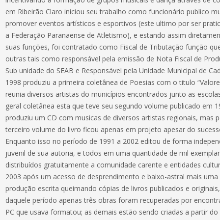
em Ribeirão Claro iniciou seu trabalho como funcionário publico m
promover eventos artísticos e esportivos (este ultimo por ser pratic
a Federação Paranaense de Atletismo), e estando assim diretament
suas funções, foi contratado como Fiscal de Tributação função q
outras tais como responsável pela emissão de Nota Fiscal de Prod
Sub unidade do SEAB e Responsável pela Unidade Municipal de C
1998 produziu a primeira coletânea de Poesias com o titulo “Valo
reunia diversos artistas do municípios encontrados junto as escol
geral coletânea esta que teve seu segundo volume publicado em
produziu um CD com musicas de diversos artistas regionais, mas pe
terceiro volume do livro ficou apenas em projeto apesar do sucesso
Enquanto isso no período de 1991 a 2002 editou de forma indepen
juvenil de sua autoria, e todos em uma quantidade de mil exempla
distribuídos gratuitamente a comunidade carente e entidades cultura
2003 após um acesso de desprendimento e baixo-astral mais uma v
produção escrita queimando cópias de livros publicados e originai
daquele período apenas três obras foram recuperadas por encontra
PC que usava formatou; as demais estão sendo criadas a partir do 