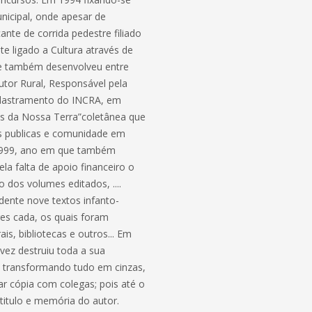
unicipal, onde apesar de
ante de corrida pedestre filiado
e ligado a Cultura através de
ue também desenvolveu entre
utor Rural, Responsável pela
adastramento do INCRA, em
res da Nossa Terra”coletânea que
as publicas e comunidade em
 1999, ano em que também
la falta de apoio financeiro o
 dos volumes editados, ....
dente nove textos infanto-
res cada, os quais foram
is, bibliotecas e outros... Em
ez destruiu toda a sua
s, transformando tudo em cinzas,
r cópia com colegas; pois até o
titulo e memória do autor.