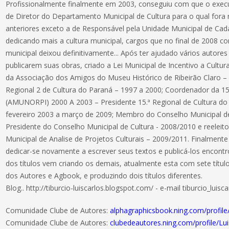
Profissionalmente finalmente em 2003, conseguiu com que o execut
de Diretor do Departamento Municipal de Cultura para o qual for
anteriores exceto a de Responsável pela Unidade Municipal de Ca
dedicando mais a cultura municipal, cargos que no final de 2008 c
municipal deixou definitivamente... Após ter ajudado vários autores
publicarem suas obras, criado a Lei Municipal de Incentivo a Cult
da Associação dos Amigos do Museu Histórico de Ribeirão Claro – 
Regional 2 de Cultura do Paraná – 1997 a 2000; Coordenador da 15.
(AMUNORPI) 2000 A 2003 – Presidente 15.ª Regional de Cultura 
fevereiro 2003 a março de 2009; Membro do Conselho Municipal d
Presidente do Conselho Municipal de Cultura - 2008/2010 e reelei
Municipal de Analise de Projetos Culturais – 2009/2011. Finalmen
dedicar-se novamente a escrever seus textos e publicá-los encontr
dos títulos vem criando os demais, atualmente esta com sete títul
dos Autores e Agbook, e produzindo dois títulos diferentes.
Blog.. http://tiburcio-luiscarlos.blogspot.com/ - e-mail tiburcio_lui
Comunidade Clube de Autores:
alphagraphicsbook.ning.com/profile
Comunidade Clube de Autores:
clubedeautores.ning.com/profile/Lu