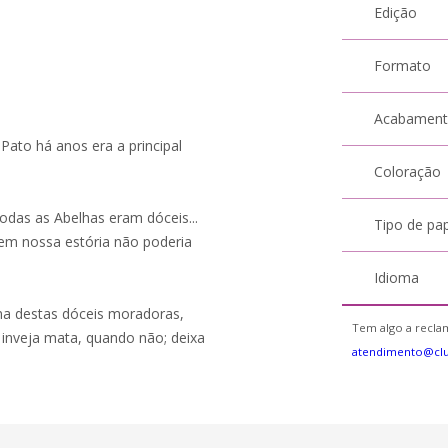
Edição
Formato
Acabamen
Pato há anos era a principal
Coloração
odas as Abelhas eram dóceis...
Tipo de pa
em nossa estória não poderia
Idioma
a destas dóceis moradoras,
Tem algo a reclam
 inveja mata, quando não; deixa
atendimento@cl