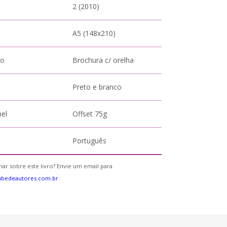
2 (2010)
A5 (148x210)
to
Brochura c/ orelha
Preto e branco
pel
Offset 75g
Português
ar sobre este livro? Envie um email para
ubedeautores.com.br