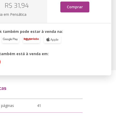
o
R$ 31,94
Comprar
ia em Pensática
k também pode estar à venda na:
o também está à venda em:
cas
 páginas
41