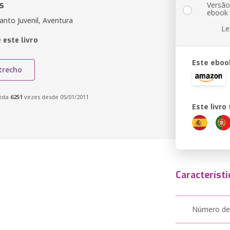
s
Versã
ebook
fanto Juvenil, Aventura
Le
 este livro
Este eboo
trecho
ista
6251
vezes desde 05/01/2011
Este livr
Característi
Número de