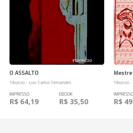
O ASSALTO
Mestre
Tiburcio - Luis Carlos Fernandes
Tiburcio 
IMPRESSO
EBOOK
IMPRESS
R$ 64,19
R$ 35,50
R$ 49