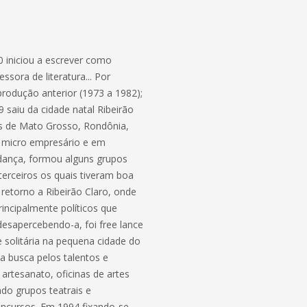
0 iniciou a escrever como
sora de literatura... Por
produção anterior (1973 a 1982);
 saiu da cidade natal Ribeirão
os de Mato Grosso, Rondônia,
 e micro empresário e em
 dança, formou alguns grupos
 terceiros os quais tiveram boa
 retorno a Ribeirão Claro, onde
rincipalmente políticos que
desapercebendo-a, foi free lance
 solitária na pequena cidade do
a busca pelos talentos e
 artesanato, oficinas de artes
do grupos teatrais e
oncursos. Em 1994 fixando-se