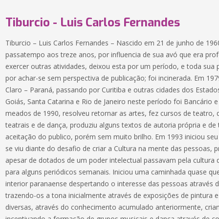
Tiburcio - Luis Carlos Fernandes
Tiburcio – Luis Carlos Fernandes – Nascido em 21 de junho de 196
passatempo aos treze anos, por influencia de sua avó que era profes
exercer outras atividades, deixou esta por um período, e toda sua 
por achar-se sem perspectiva de publicação; foi incinerada. Em 1979
Claro – Paraná, passando por Curitiba e outras cidades dos Estad
Goiás, Santa Catarina e Rio de Janeiro neste período foi Bancário
meados de 1990, resolveu retornar as artes, fez cursos de teatro,
teatrais e de dança, produziu alguns textos de autoria própria e de
aceitação do publico, porém sem muito brilho. Em 1993 iniciou seu
se viu diante do desafio de criar a Cultura na mente das pessoas, p
apesar de dotados de um poder intelectual passavam pela cultura 
para alguns periódicos semanais. Iniciou uma caminhada quase que
interior paranaense despertando o interesse das pessoas através d
trazendo-os a tona inicialmente através de exposições de pintura e
diversas, através do conhecimento acumulado anteriormente, crian
incentivando a formação de grupos musicais e dança através de c