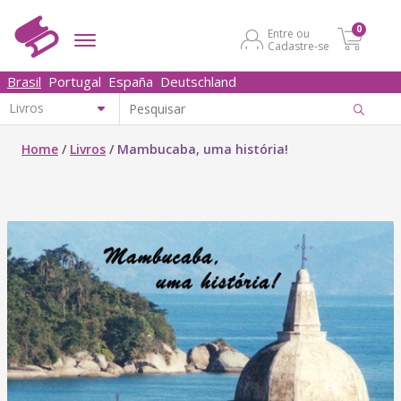
0
Entre ou
Cadastre-se
Brasil
Portugal
España
Deutschland
Home
/
Livros
/
Mambucaba, uma história!