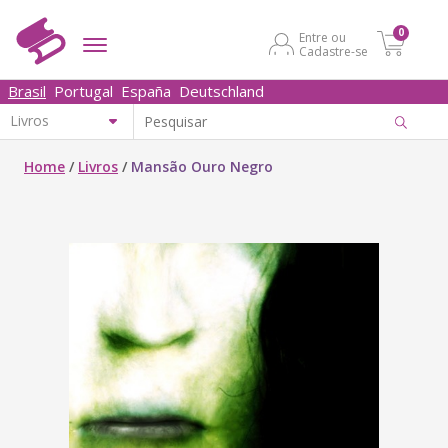
0
Entre ou
Cadastre-se
Brasil
Portugal
España
Deutschland
Home
/
Livros
/
Mansão Ouro Negro