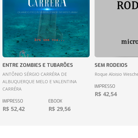
ENTRE ZOMBIES E TUBARÕES
SEM RODEIOS
ANTÔNIO SÉRGIO CARRÉRA DE
Roque Aloisio Wesche
ALBUQUERQUE MELO E VALENTINA
IMPRESSO
CARRÉRA
R$ 42,54
IMPRESSO
EBOOK
R$ 52,42
R$ 29,56