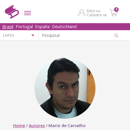
0
Entre ou
Cadastre-se
Brasil
Portugal
España
Deutschland
Home
/
Autores
/
Mario de Carvalho