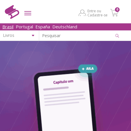
0
Entre ou
Cadastre-se
Brasil
Portugal
España
Deutschland