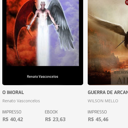
O IMORAL
GUERRA DE ARCA
Renato Vasconcelos
WILSON MELLO
IMPRESSO
EBOOK
IMPRESSO
R$ 40,42
R$ 23,63
R$ 45,46