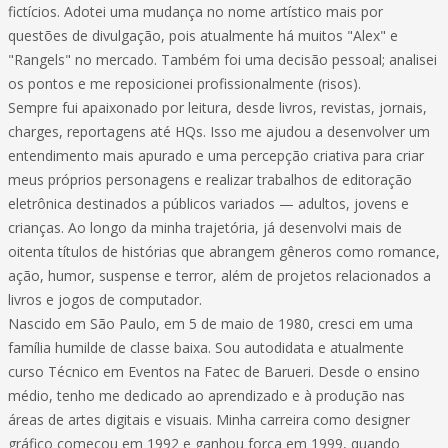
fictícios. Adotei uma mudança no nome artístico mais por
questões de divulgação, pois atualmente há muitos "Alex" e
"Rangels" no mercado. Também foi uma decisão pessoal; analisei
os pontos e me reposicionei profissionalmente (risos).
Sempre fui apaixonado por leitura, desde livros, revistas, jornais,
charges, reportagens até HQs. Isso me ajudou a desenvolver um
entendimento mais apurado e uma percepção criativa para criar
meus próprios personagens e realizar trabalhos de editoração
eletrônica destinados a públicos variados — adultos, jovens e
crianças. Ao longo da minha trajetória, já desenvolvi mais de
oitenta títulos de histórias que abrangem gêneros como romance,
ação, humor, suspense e terror, além de projetos relacionados a
livros e jogos de computador.
Nascido em São Paulo, em 5 de maio de 1980, cresci em uma
família humilde de classe baixa. Sou autodidata e atualmente
curso Técnico em Eventos na Fatec de Barueri. Desde o ensino
médio, tenho me dedicado ao aprendizado e à produção nas
áreas de artes digitais e visuais. Minha carreira como designer
gráfico começou em 1992 e ganhou força em 1999, quando