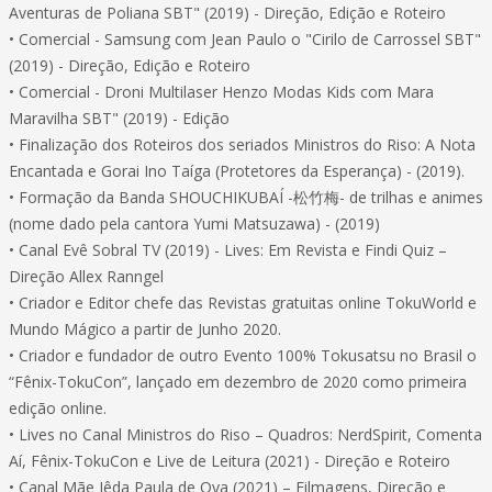
Aventuras de Poliana SBT" (2019) - Direção, Edição e Roteiro
• Comercial - Samsung com Jean Paulo o "Cirilo de Carrossel SBT"
(2019) - Direção, Edição e Roteiro
• Comercial - Droni Multilaser Henzo Modas Kids com Mara
Maravilha SBT" (2019) - Edição
• Finalização dos Roteiros dos seriados Ministros do Riso: A Nota
Encantada e Gorai Ino Taíga (Protetores da Esperança) - (2019).
• Formação da Banda SHOUCHIKUBAÍ -松竹梅- de trilhas e animes
(nome dado pela cantora Yumi Matsuzawa) - (2019)
• Canal Evê Sobral TV (2019) - Lives: Em Revista e Findi Quiz –
Direção Allex Ranngel
• Criador e Editor chefe das Revistas gratuitas online TokuWorld e
Mundo Mágico a partir de Junho 2020.
• Criador e fundador de outro Evento 100% Tokusatsu no Brasil o
“Fênix-TokuCon”, lançado em dezembro de 2020 como primeira
edição online.
• Lives no Canal Ministros do Riso – Quadros: NerdSpirit, Comenta
Aí, Fênix-TokuCon e Live de Leitura (2021) - Direção e Roteiro
• Canal Mãe Iêda Paula de Oya (2021) – Filmagens, Direção e