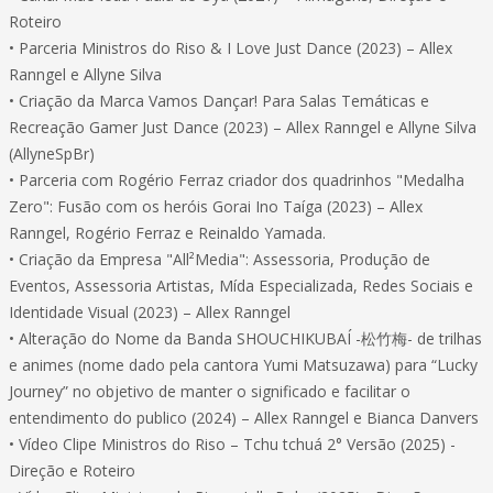
Roteiro
• Parceria Ministros do Riso & I Love Just Dance (2023) – Allex
Ranngel e Allyne Silva
• Criação da Marca Vamos Dançar! Para Salas Temáticas e
Recreação Gamer Just Dance (2023) – Allex Ranngel e Allyne Silva
(AllyneSpBr)
• Parceria com Rogério Ferraz criador dos quadrinhos "Medalha
Zero": Fusão com os heróis Gorai Ino Taíga (2023) – Allex
Ranngel, Rogério Ferraz e Reinaldo Yamada.
• Criação da Empresa "All²Media": Assessoria, Produção de
Eventos, Assessoria Artistas, Mída Especializada, Redes Sociais e
Identidade Visual (2023) – Allex Ranngel
• Alteração do Nome da Banda SHOUCHIKUBAÍ -松竹梅- de trilhas
e animes (nome dado pela cantora Yumi Matsuzawa) para “Lucky
Journey” no objetivo de manter o significado e facilitar o
entendimento do publico (2024) – Allex Ranngel e Bianca Danvers
• Vídeo Clipe Ministros do Riso – Tchu tchuá 2° Versão (2025) -
Direção e Roteiro