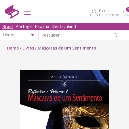
Entre ou
Cadastre-se
Brasil
Portugal
España
Deutschland
Home
/
Livros
/
Máscaras de Um Sentimento