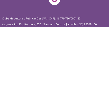
Clube de Autores Publicações S/A - CNPJ: 16.779.786/0001-27
Av. Juscelino Kubitscheck, 350 - 2 andar - Centro, Joinville - SC, 89201-100