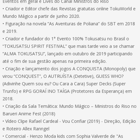
Eventos em geral e Lives do Canal Ministros do Riso
• Criador e Editor chefe das Revistas gratuitas online TokuWorld e
Mundo Mágico a partir de junho 2020.
• Figuração na novela “As Aventuras de Poliana” do SBT em 2018
e 2019.
• Criador e fundador do 1° Evento 100% Tokusatsu no Brasil o
“TOKUSATSU SPIRIT FESTIVAL” que mais tarde veio a se chamar
“ALMA TOKUSATSU”, lançado em outubro de 2019 participando
até o fim de sua gestão apenas na primeira edição.
• Criação e lançamento dos jogos A CONQUISTA (Monopoly) que
virou “CONQUEST”, O AUTRUÍSTA (Detetive), GUESS WHO?
(Adivinhe Quem sou eu? Ou Cara a Cara) Super Decks (Super
Trunfo) e RPG GORAÍ INO TAÍGA (Protetores da Esperança) em
2018.
• Criação da Sala Temática: Mundo Mágico – Ministros do Riso no
Barueri Anime Fest (2018)
• Vídeo Clipe Rafael Cardeal - Vou Confiar (2019) - Direção, Edição
e Roteiro Allex Ranngel
• Comercial - Henzo Moda kids com Sophia Valverde de "As