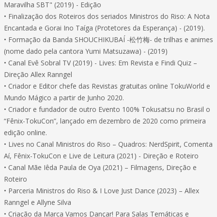
Maravilha SBT" (2019) - Edição
• Finalização dos Roteiros dos seriados Ministros do Riso: A Nota
Encantada e Gorai Ino Taíga (Protetores da Esperança) - (2019).
• Formação da Banda SHOUCHIKUBAÍ -松竹梅- de trilhas e animes
(nome dado pela cantora Yumi Matsuzawa) - (2019)
• Canal Evê Sobral TV (2019) - Lives: Em Revista e Findi Quiz –
Direção Allex Ranngel
• Criador e Editor chefe das Revistas gratuitas online TokuWorld e
Mundo Mágico a partir de Junho 2020.
• Criador e fundador de outro Evento 100% Tokusatsu no Brasil o
“Fênix-TokuCon”, lançado em dezembro de 2020 como primeira
edição online.
• Lives no Canal Ministros do Riso – Quadros: NerdSpirit, Comenta
Aí, Fênix-TokuCon e Live de Leitura (2021) - Direção e Roteiro
• Canal Mãe Iêda Paula de Oya (2021) – Filmagens, Direção e
Roteiro
• Parceria Ministros do Riso & I Love Just Dance (2023) – Allex
Ranngel e Allyne Silva
• Criação da Marca Vamos Dançar! Para Salas Temáticas e