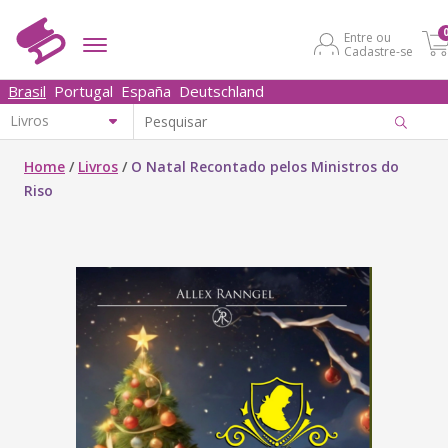
Entre ou
Cadastre-se
Brasil
Portugal
España
Deutschland
Home
/
Livros
/
O Natal Recontado pelos Ministros do
Riso