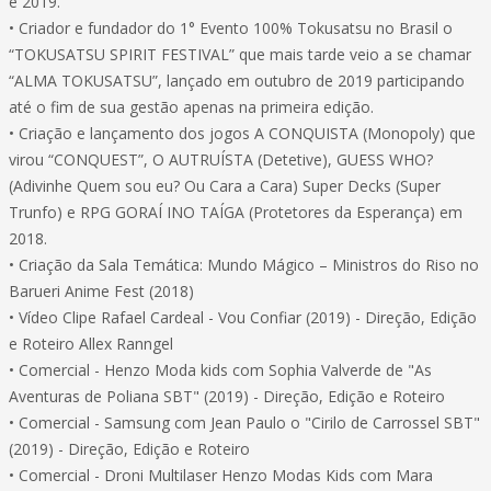
e 2019.
• Criador e fundador do 1° Evento 100% Tokusatsu no Brasil o
“TOKUSATSU SPIRIT FESTIVAL” que mais tarde veio a se chamar
“ALMA TOKUSATSU”, lançado em outubro de 2019 participando
até o fim de sua gestão apenas na primeira edição.
• Criação e lançamento dos jogos A CONQUISTA (Monopoly) que
virou “CONQUEST”, O AUTRUÍSTA (Detetive), GUESS WHO?
(Adivinhe Quem sou eu? Ou Cara a Cara) Super Decks (Super
Trunfo) e RPG GORAÍ INO TAÍGA (Protetores da Esperança) em
2018.
• Criação da Sala Temática: Mundo Mágico – Ministros do Riso no
Barueri Anime Fest (2018)
• Vídeo Clipe Rafael Cardeal - Vou Confiar (2019) - Direção, Edição
e Roteiro Allex Ranngel
• Comercial - Henzo Moda kids com Sophia Valverde de "As
Aventuras de Poliana SBT" (2019) - Direção, Edição e Roteiro
• Comercial - Samsung com Jean Paulo o "Cirilo de Carrossel SBT"
(2019) - Direção, Edição e Roteiro
• Comercial - Droni Multilaser Henzo Modas Kids com Mara