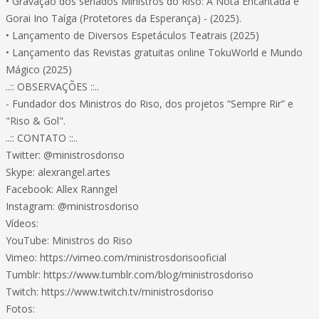
• Gravação dos seriados Ministros do Riso: A Nota Encantada e
Gorai Ino Taíga (Protetores da Esperança) - (2025).
• Lançamento de Diversos Espetáculos Teatrais (2025)
• Lançamento das Revistas gratuitas online TokuWorld e Mundo
Mágico (2025)
..:: OBSERVAÇÕES ::..
- Fundador dos Ministros do Riso, dos projetos “Sempre Rir” e
"Riso & Gol".
..:: CONTATO ::..
Twitter: @ministrosdoriso
Skype: alexrangel.artes
Facebook: Allex Ranngel
Instagram: @ministrosdoriso
Vídeos:
YouTube: Ministros do Riso
Vimeo: https://vimeo.com/ministrosdorisooficial
Tumblr: https://www.tumblr.com/blog/ministrosdoriso
Twitch: https://www.twitch.tv/ministrosdoriso
Fotos: