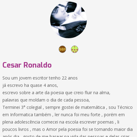
Cesar Ronaldo
Sou um jovem escritor tenho 22 anos
já escrevo ha quase 4 anos,
escrevo sobre a arte da poesia que creio fluir na alma,
palavras que moldam o dia de cada pessoa,
Terminei 3° colegial , sempre gostei de matemática , sou Técnico
em Informatica também , ler nunca foi meu forte , porém em
plena adolescência comecei na escola escrever poemas , li
poucos livros , mas o Amor pela poesia foi se tornando maior dia
após dia , gosto de me basear na vida das pessoas e delas criar