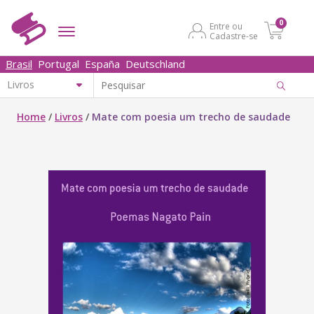
0
Entre ou
Cadastre-se
Brasil
Portugal
España
Deutschland
Home
/
Livros
/
Mate com poesia um trecho de saudade