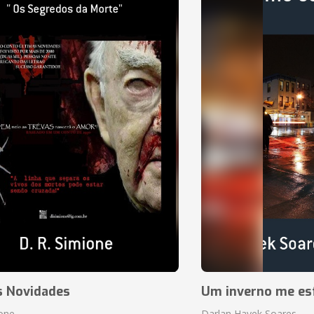
s Novidades
Um inverno me es
ione
Darlan Hayek Soares