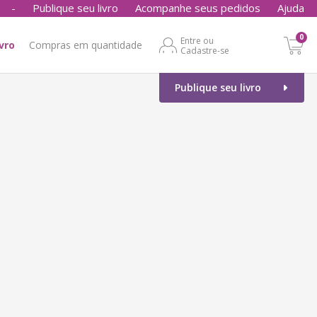
-
Publique seu livro
Acompanhe seus pedidos
Ajuda
0
Entre ou
ivro
Compras em quantidade
Cadastre-se
Publique seu livro