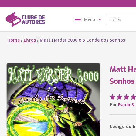
Menu
Home
/
Livros
/
Matt Harder 3000 e o Conde dos Sonhos
Matt Ha
Sonhos
Por
Paulo S.
Código do l