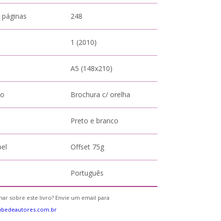
 páginas
248
1 (2010)
A5 (148x210)
to
Brochura c/ orelha
Preto e branco
pel
Offset 75g
Português
ar sobre este livro? Envie um email para
ubedeautores.com.br