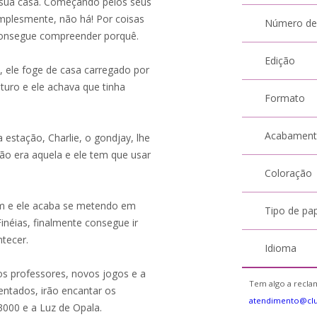
 sua casa. Começando pelos seus
implesmente, não há! Por coisas
Número de
 consegue compreender porquê.
Edição
, ele foge de casa carregado por
turo e ele achava que tinha
Formato
Acabamen
 estação, Charlie, o gondjay, lhe
ão era aquela e ele tem que usar
Coloração
em e ele acaba se metendo em
Tipo de pa
inéias, finalmente consegue ir
ntecer.
Idioma
vos professores, novos jogos e a
Tem algo a reclam
ntados, irão encantar os
atendimento@cl
3000 e a Luz de Opala.