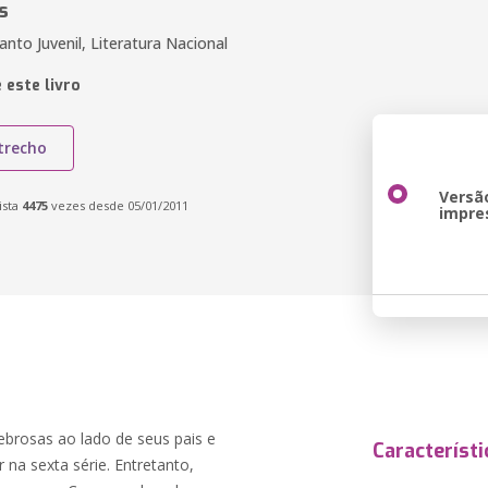
s
fanto Juvenil, Literatura Nacional
 este livro
trecho
Versã
ista
4475
vezes desde 05/01/2011
impre
ebrosas ao lado de seus pais e
Característi
 na sexta série. Entretanto,