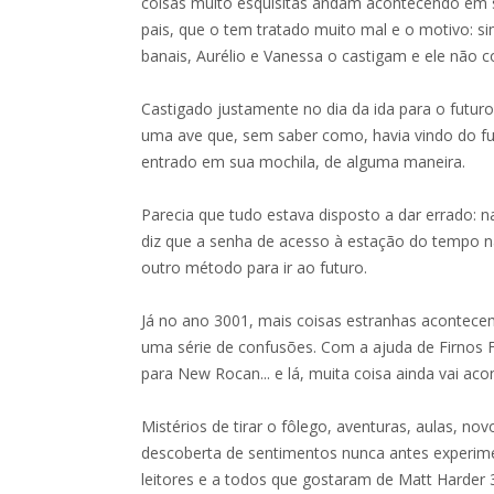
coisas muito esquisitas andam acontecendo em
pais, que o tem tratado muito mal e o motivo: s
banais, Aurélio e Vanessa o castigam e ele não
Castigado justamente no dia da ida para o futuro
uma ave que, sem saber como, havia vindo do fu
entrado em sua mochila, de alguma maneira.
Parecia que tudo estava disposto a dar errado: na
diz que a senha de acesso à estação do tempo n
outro método para ir ao futuro.
Já no ano 3001, mais coisas estranhas acontec
uma série de confusões. Com a ajuda de Firnos F
para New Rocan... e lá, muita coisa ainda vai aco
Mistérios de tirar o fôlego, aventuras, aulas, no
descoberta de sentimentos nunca antes experime
leitores e a todos que gostaram de Matt Harder 