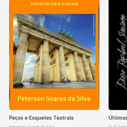
Peças e Esquetes Teatrais
Última
Peterson Soares da Silva
D. R. Sim