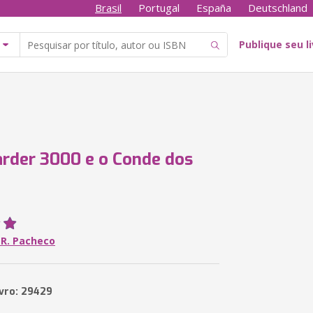
Brasil
Portugal
España
Deutschland
Publique seu l
rder 3000 e o Conde dos
 R. Pacheco
ivro: 29429