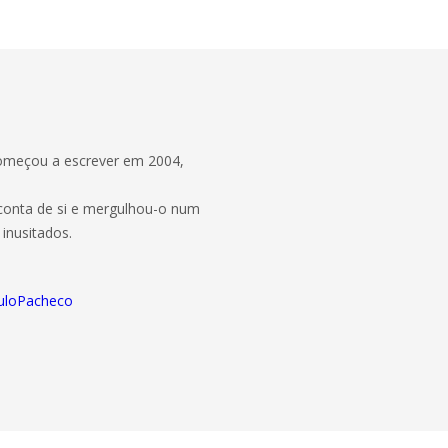
começou a escrever em 2004,
conta de si e mergulhou-o num
inusitados.
auloPacheco