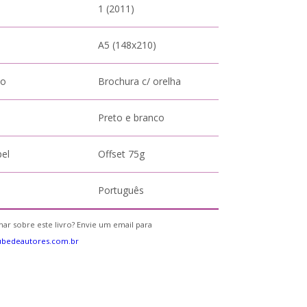
1 (2011)
A5 (148x210)
to
Brochura c/ orelha
Preto e branco
pel
Offset 75g
Português
ar sobre este livro? Envie um email para
ubedeautores.com.br