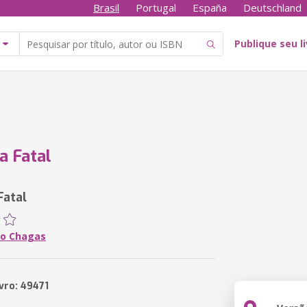
Brasil
Portugal
España
Deutschland
Publique seu l
a Fatal
Fatal
co Chagas
vro: 49471