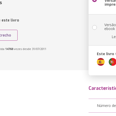
Versã
s
impre
 este livro
Versã
ebook
trecho
Le
ista
14768
vezes desde 31/07/2011
Este livr
Característi
Número de