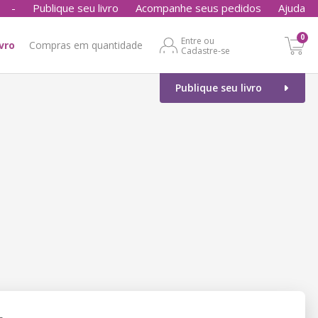
-
Publique seu livro
Acompanhe seus pedidos
Ajuda
0
Entre ou
ivro
Compras em quantidade
Cadastre-se
Publique seu livro