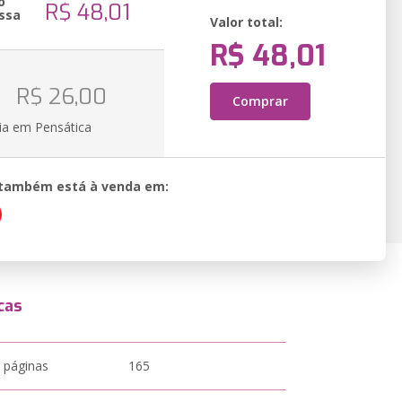
o
R$ 48,01
ssa
Valor total:
R$ 48,01
o
R$ 26,00
Comprar
ia em Pensática
o também está à venda em:
cas
 páginas
165