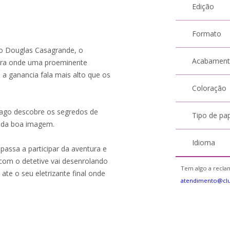
Edição
Formato
go Douglas Casagrande, o
Acabamen
tura onde uma proeminente
 a ganancia fala mais alto que os
Coloração
tiago descobre os segredos de
Tipo de pa
e da boa imagem.
Idioma
passa a participar da aventura e
com o detetive vai desenrolando
Tem algo a reclam
ate o seu eletrizante final onde
atendimento@cl