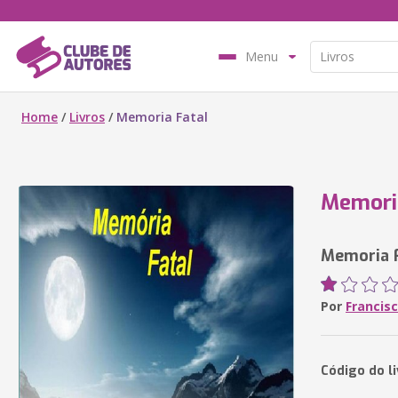
Menu
Home
/
Livros
/
Memoria Fatal
Memori
Memoria 
Por
Francis
Código do li