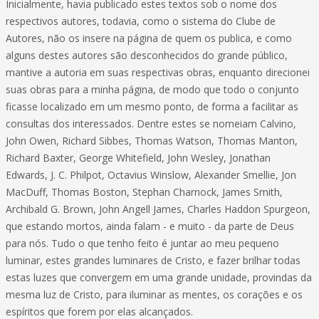
Inicialmente, havia publicado estes textos sob o nome dos
respectivos autores, todavia, como o sistema do Clube de
Autores, não os insere na página de quem os publica, e como
alguns destes autores são desconhecidos do grande público,
mantive a autoria em suas respectivas obras, enquanto direcionei
suas obras para a minha página, de modo que todo o conjunto
ficasse localizado em um mesmo ponto, de forma a facilitar as
consultas dos interessados. Dentre estes se nomeiam Calvino,
John Owen, Richard Sibbes, Thomas Watson, Thomas Manton,
Richard Baxter, George Whitefield, John Wesley, Jonathan
Edwards, J. C. Philpot, Octavius Winslow, Alexander Smellie, Jon
MacDuff, Thomas Boston, Stephan Charnock, James Smith,
Archibald G. Brown, John Angell James, Charles Haddon Spurgeon,
que estando mortos, ainda falam - e muito - da parte de Deus
para nós. Tudo o que tenho feito é juntar ao meu pequeno
luminar, estes grandes luminares de Cristo, e fazer brilhar todas
estas luzes que convergem em uma grande unidade, provindas da
mesma luz de Cristo, para iluminar as mentes, os corações e os
espíritos que forem por elas alcançados.