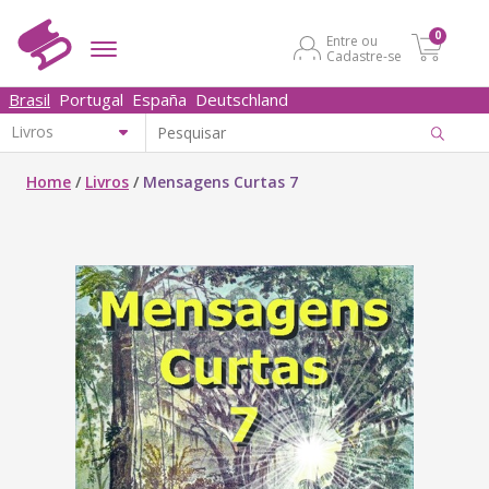
0
Entre ou
Cadastre-se
Brasil
Portugal
España
Deutschland
Home
/
Livros
/
Mensagens Curtas 7