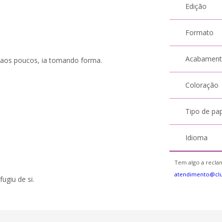
Edição
Formato
Acabamen
, aos poucos, ia tomando forma.
Coloração
Tipo de pa
Idioma
Tem algo a reclam
atendimento@cl
ugiu de si.