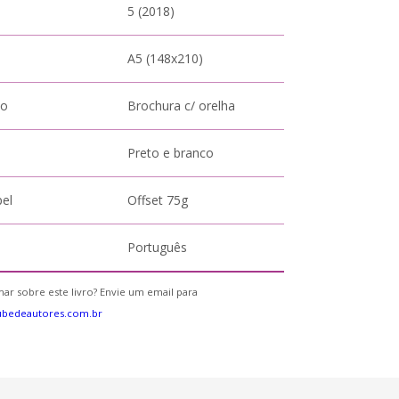
5 (2018)
A5 (148x210)
to
Brochura c/ orelha
Preto e branco
pel
Offset 75g
Português
ar sobre este livro? Envie um email para
ubedeautores.com.br