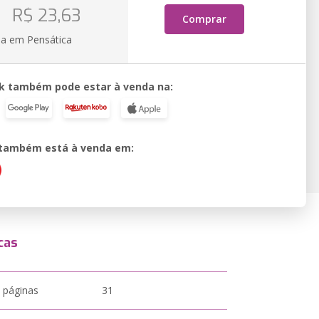
R$ 23,63
Comprar
ia em Pensática
k também pode estar à venda na:
o também está à venda em:
cas
 páginas
31