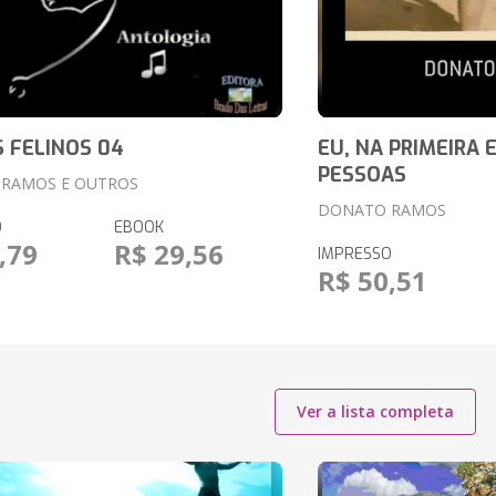
 FELINOS 04
EU, NA PRIMEIRA 
PESSOAS
RAMOS E OUTROS
DONATO RAMOS
O
EBOOK
,79
R$ 29,56
IMPRESSO
R$ 50,51
Ver a lista completa