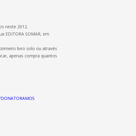
nos neste 2012.
da sua EDITORA SOMAR, em
rimeiro livro solo ou através
licar, apenas compra quantos
file/DONATORAMOS