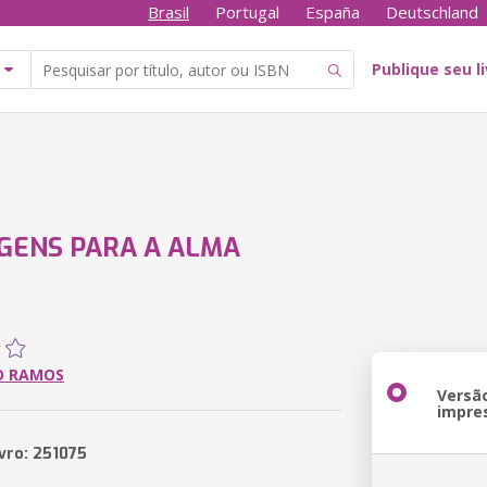
Brasil
Portugal
España
Deutschland
Publique seu l
GENS PARA A ALMA
 RAMOS
Versã
impre
ivro: 251075