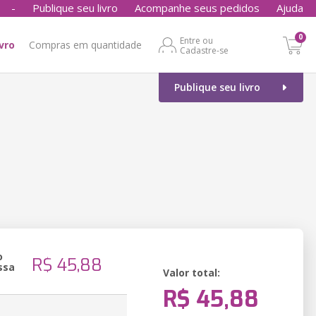
-
Publique seu livro
Acompanhe seus pedidos
Ajuda
0
Entre ou
ivro
Compras em quantidade
Cadastre-se
Publique seu livro
o
R$ 45,88
ssa
Valor total:
R$ 45,88