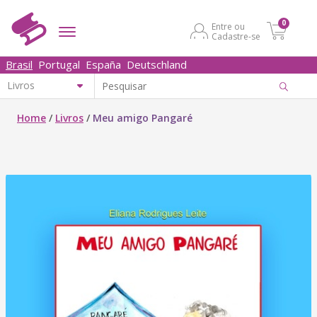
0
Entre ou
Cadastre-se
Brasil
Portugal
España
Deutschland
Home
/
Livros
/
Meu amigo Pangaré