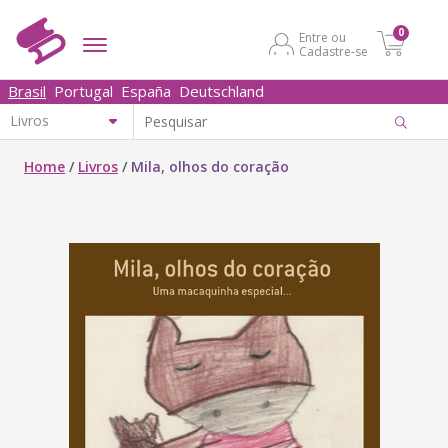
0
Entre ou
Cadastre-se
Brasil
Portugal
España
Deutschland
Home
/
Livros
/
Mila, olhos do coração