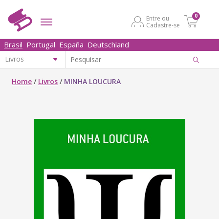
0
Entre ou
Cadastre-se
Brasil
Portugal
España
Deutschland
Home
/
Livros
/
MINHA LOUCURA