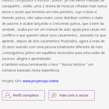
músico, compositor e escritor , poeta , já criei vários manuais de
cavaquinho , violão ,uma 2 revista de musicas cifradas mais nunca
lancei e assim que terminei um meu primeiro, cujo o titulo é
Vivendo juntos, não sabia muito como distribuir conheci o clube
de autores e acabei lançando o Crescendo juntos, que a bem da
verdade , acaba por ser um manual de auto ajuda para casais em
conflitos e que querem salvar seus casamentos , baseado no que
aprendi , depois de dois casamentos frustrados, agora a mais de
25 anos vivendo com uma pessoa totalmente diferente de mim
,conseguimos juntos um equilíbrio necessário para uma união de
sucesso ,alegria e aprendizado.
e também estou terminando o livro " Nossa História " um
romance baseado nesta experiência.
Projeto SPV:
www.projetospv.online
Perfil completo
Fale com o autor