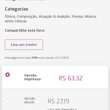
Categorias
Étnica, Composição, Atuação & Audição, Poesia, Música,
Artes Cênicas
Compartilhe este livro
Leia um trecho
Esta página foi vista
1979
vezes desde 21/11/2023
Versão
R$ 63,32
impressa
Versão
R$ 27,19
ebook
Leia em Pensática