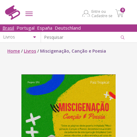
0
Entre ou
Cadastre-se
Brasil
Portugal
España
Deutschland
Home
/
Livros
/
Miscigenação, Canção e Poesia