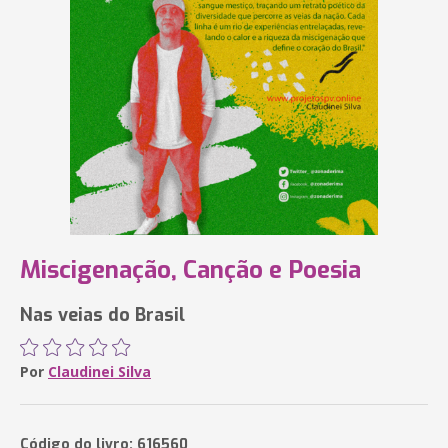
Miscigenação, Canção e Poesia
Nas veias do Brasil
Por
Claudinei Silva
Código do livro: 616560