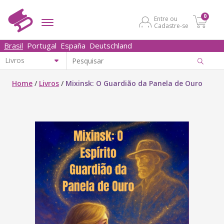
0
Entre ou
Cadastre-se
Brasil
Portugal
España
Deutschland
Home
/
Livros
/
Mixinsk: O Guardião da Panela de Ouro