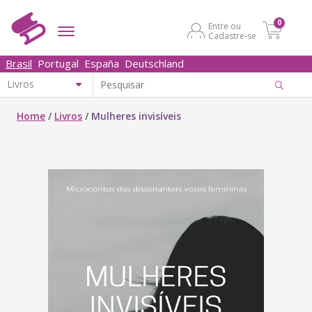
0
Entre ou
Cadastre-se
Brasil
Portugal
España
Deutschland
Home
/
Livros
/
Mulheres invisíveis