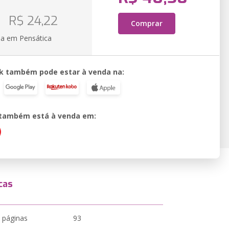
R$ 24,22
Comprar
ia em Pensática
k também pode estar à venda na:
o também está à venda em:
cas
 páginas
93