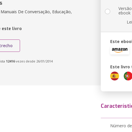
s
Versão
E Manuais De Conversação, Educação,
ebook
Le
 este livro
Este eboo
trecho
ista
12416
vezes desde 26/01/2014
Este livr
Característi
Número de