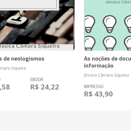
s de neologismos
As noções de doc
informação
âmara Siqueira
Jéssica Câmara Siqueira
O
EBOOK
,58
R$ 24,22
IMPRESSO
R$ 43,90