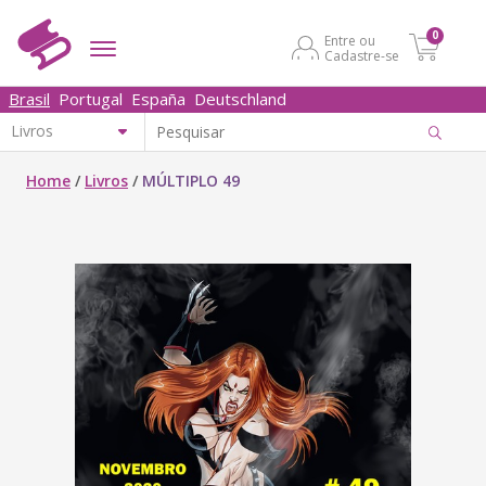
0
Entre ou
Cadastre-se
Brasil
Portugal
España
Deutschland
Home
/
Livros
/
MÚLTIPLO 49