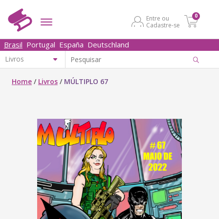
0
Entre ou
Cadastre-se
Brasil
Portugal
España
Deutschland
Home
/
Livros
/
MÚLTIPLO 67