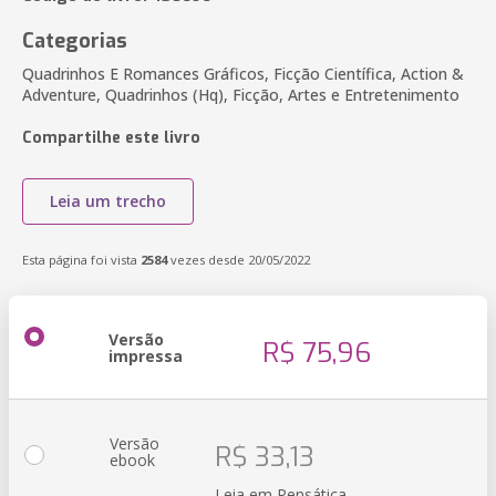
Categorias
Quadrinhos E Romances Gráficos, Ficção Científica, Action &
Adventure, Quadrinhos (Hq), Ficção, Artes e Entretenimento
Compartilhe este livro
Leia um trecho
Esta página foi vista
2584
vezes desde 20/05/2022
Versão
R$ 75,96
impressa
Versão
R$ 33,13
ebook
Leia em Pensática