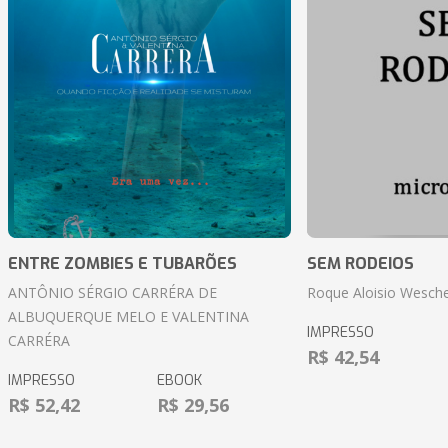
ENTRE ZOMBIES E TUBARÕES
SEM RODEIOS
ANTÔNIO SÉRGIO CARRÉRA DE
Roque Aloisio Wesche
ALBUQUERQUE MELO E VALENTINA
IMPRESSO
CARRÉRA
R$ 42,54
IMPRESSO
EBOOK
R$ 52,42
R$ 29,56