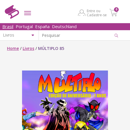
0
Entre ou
Cadastre-se
Brasil
Portugal
España
Deutschland
Home
/
Livros
/
MÚLTIPLO 85