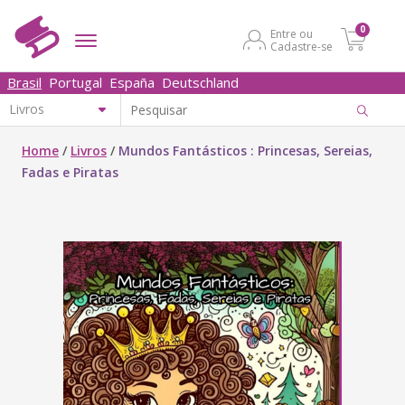
0
Entre ou
Cadastre-se
Brasil
Portugal
España
Deutschland
Home
/
Livros
/
Mundos Fantásticos : Princesas, Sereias,
Fadas e Piratas