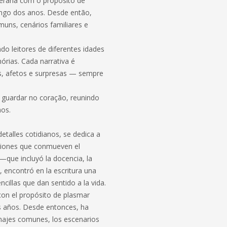
iterária com o propósito de
ongo dos anos. Desde então,
uns, cenários familiares e
ndo leitores de diferentes idades
órias. Cada narrativa é
s, afetos e surpresas — sempre
a guardar no coração, reunindo
nos.
etalles cotidianos, se dedica a
aciones que conmueven el
 —que incluyó la docencia, la
—, encontró en la escritura una
ncillas que dan sentido a la vida.
 con el propósito de plasmar
os años. Desde entonces, ha
onajes comunes, los escenarios