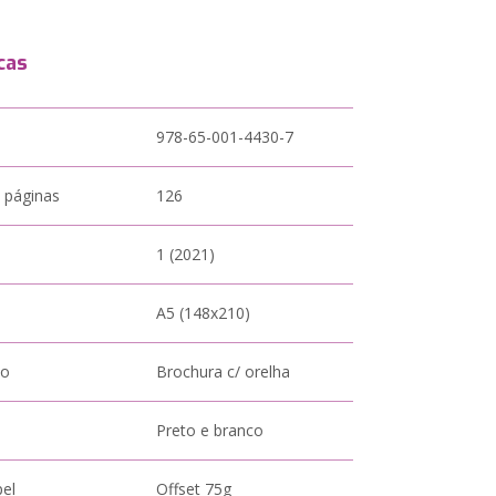
cas
978-65-001-4430-7
 páginas
126
1 (2021)
A5 (148x210)
to
Brochura c/ orelha
Preto e branco
pel
Offset 75g