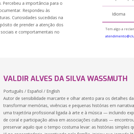
. Percebeu a importância para o
 documentar. Respondeu às
Idioma
ituras. Curiosidades sucedidas na
opósito de prender a atenção dos
Tem algo a reclam
s sociais e comportamentais no
atendimento@cl
VALDIR ALVES DA SILVA WASSMUTH
Português / Español / English
Autor de sensibilidade marcante e olhar atento para os detalhes da 
transformar memórias, vivências e pequenas histórias em narrati
uma trajetória profissional ligada à arte e à música — incluindo ex
de coral e participação ativa em associações culturais — encontro
preservar aquilo que o tempo costuma levar: as histórias simples q