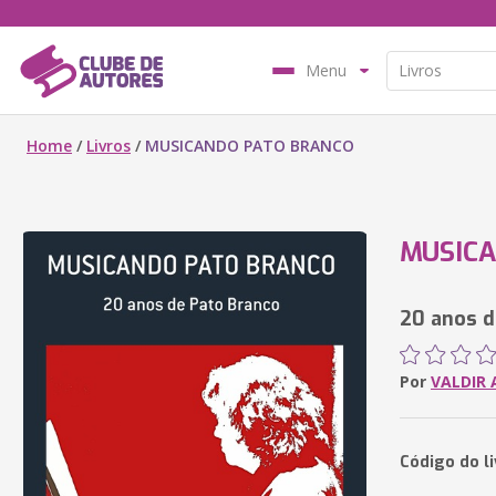
Menu
Home
/
Livros
/
MUSICANDO PATO BRANCO
MUSIC
20 anos d
Por
VALDIR 
Código do l