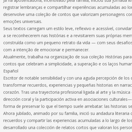
Já na aposentadoria, incentivado pela família, iniciou sua jornada l
registrar lembranças e compartilhar experiências acumuladas ao l
desenvolve uma coleção de contos que valorizam personagens com
emoções universais.
Seus textos carregam um estilo leve, reflexivo e acessível, convida
a se reconhecerem nas histórias e a revisitarem suas próprias mem
construída como um pequeno retrato da vida — com seus desafio
com a intenção de emocionar e permanecer.
Atualmente, trabalha na organização de sua coleção Histórias par
contos que celebram a simplicidade, a superação e os laços huma
Español
Escritor de notable sensibilidad y con una aguda percepción de los d
transformar recuerdos, experiencias y pequeñas historias en narr
corazón. Tras una trayectoria profesional ligada al arte y la música
dirección coral y la participación activa en asociaciones culturales
forma de preservar lo que el tiempo suele arrebatar: las historias se
Ahora jubilado, animado por su familia, inició su andadura literaria
recuerdos y compartir las experiencias acumuladas a lo largo de l
desarrollado una colección de relatos cortos que valoran los pers