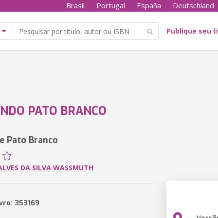
Brasil
Portugal
España
Deutschland
Publique seu l
ANDO PATO BRANCO
e Pato Branco
ALVES DA SILVA WASSMUTH
ivro: 353169
Versã