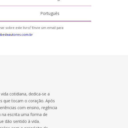
Português
ar sobre este livro? Envie um email para
ubedeautores.com.br
vida cotidiana, dedica-se a
vas que tocam o coração. Após
periências com ensino, regência
u na escrita uma forma de
ue dão sentido à vida.