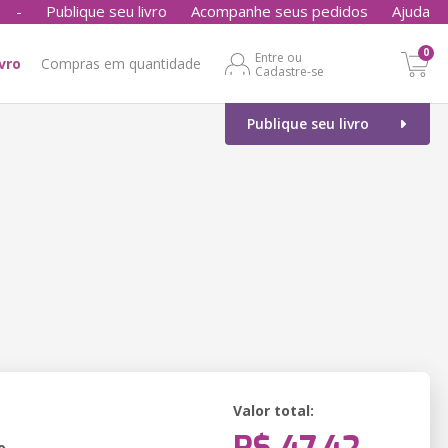
-
Publique seu livro
Acompanhe seus pedidos
Ajuda
0
Entre ou
ivro
Compras em quantidade
Cadastre-se
Publique seu livro
Valor total:
o