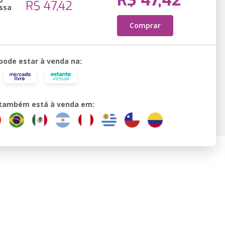
R$ 47,42
R$ 47,42
ssa
Comprar
 pode estar à venda na:
o também está à venda em: