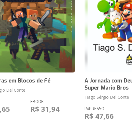
ras em Blocos de Fé
A Jornada com De
Super Mario Bros
gio Del Conte
Tiago Sérgio Del Conte
O
EBOOK
,65
R$ 31,94
IMPRESSO
R$ 47,66