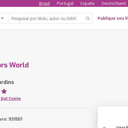
Brasil
Portugal
España
Deutschland
Publique seu l
ors World
ardins
 Del Conte
vro: 931501
Vers