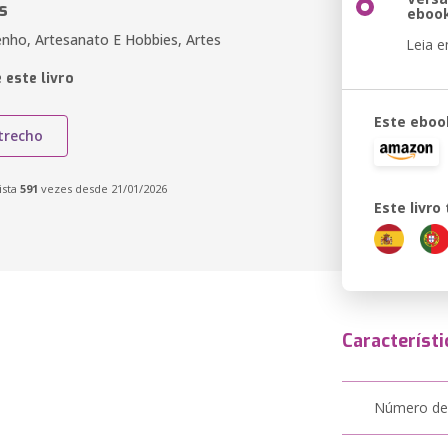
s
eboo
enho, Artesanato E Hobbies, Artes
Leia 
 este livro
Este eboo
trecho
ista
591
vezes desde 21/01/2026
Este livr
Característi
Número de