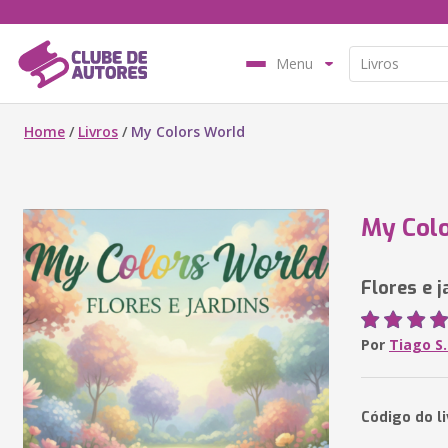
Menu
Home
/
Livros
/
My Colors World
My Col
Flores e j
Por
Tiago S.
Código do li