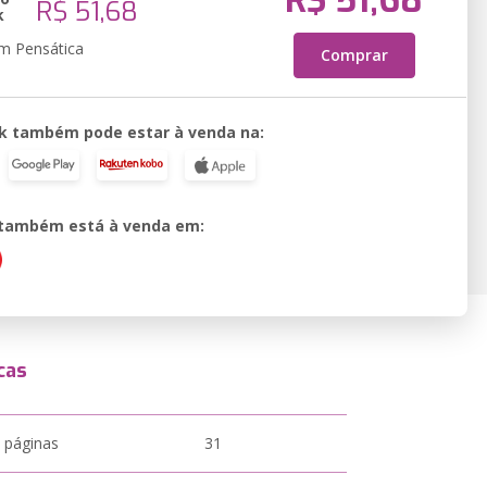
R$ 51,68
R$ 51,68
k
em Pensática
Comprar
k também pode estar à venda na:
o também está à venda em:
cas
 páginas
31