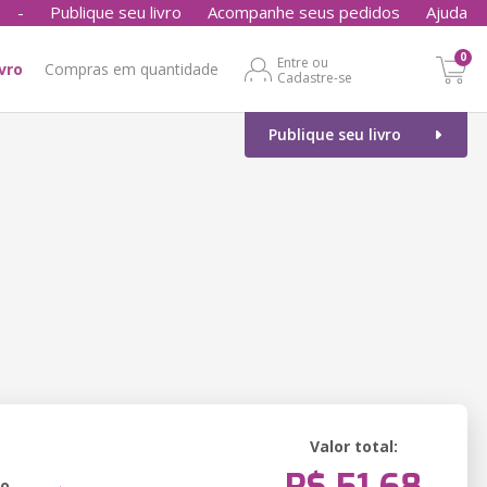
-
Publique seu livro
Acompanhe seus pedidos
Ajuda
0
Entre ou
ivro
Compras em quantidade
Cadastre-se
Publique seu livro
Valor total:
ão