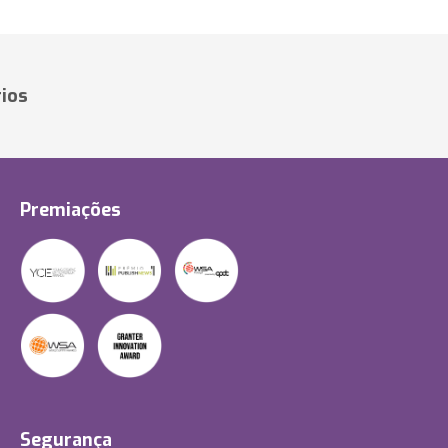
ios
Premiações
Segurança