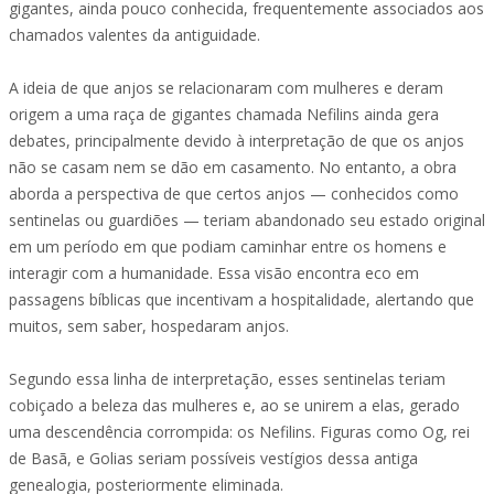
gigantes, ainda pouco conhecida, frequentemente associados aos
chamados valentes da antiguidade.
A ideia de que anjos se relacionaram com mulheres e deram
origem a uma raça de gigantes chamada Nefilins ainda gera
debates, principalmente devido à interpretação de que os anjos
não se casam nem se dão em casamento. No entanto, a obra
aborda a perspectiva de que certos anjos — conhecidos como
sentinelas ou guardiões — teriam abandonado seu estado original
em um período em que podiam caminhar entre os homens e
interagir com a humanidade. Essa visão encontra eco em
passagens bíblicas que incentivam a hospitalidade, alertando que
muitos, sem saber, hospedaram anjos.
Segundo essa linha de interpretação, esses sentinelas teriam
cobiçado a beleza das mulheres e, ao se unirem a elas, gerado
uma descendência corrompida: os Nefilins. Figuras como Og, rei
de Basã, e Golias seriam possíveis vestígios dessa antiga
genealogia, posteriormente eliminada.