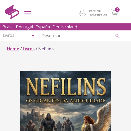
0
Entre ou
Cadastre-se
Brasil
Portugal
España
Deutschland
Home
/
Livros
/
Nefilins