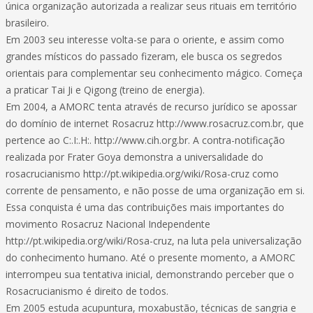
única organização autorizada a realizar seus rituais em território
brasileiro.
Em 2003 seu interesse volta-se para o oriente, e assim como
grandes místicos do passado fizeram, ele busca os segredos
orientais para complementar seu conhecimento mágico. Começa
a praticar Tai Ji e Qigong (treino de energia).
Em 2004, a AMORC tenta através de recurso jurídico se apossar
do domínio de internet Rosacruz http://www.rosacruz.com.br, que
pertence ao C:.I:.H:. http://www.cih.org.br. A contra-notificação
realizada por Frater Goya demonstra a universalidade do
rosacrucianismo http://pt.wikipedia.org/wiki/Rosa-cruz como
corrente de pensamento, e não posse de uma organização em si.
Essa conquista é uma das contribuições mais importantes do
movimento Rosacruz Nacional Independente
http://pt.wikipedia.org/wiki/Rosa-cruz, na luta pela universalização
do conhecimento humano. Até o presente momento, a AMORC
interrompeu sua tentativa inicial, demonstrando perceber que o
Rosacrucianismo é direito de todos.
Em 2005 estuda acupuntura, moxabustão, técnicas de sangria e