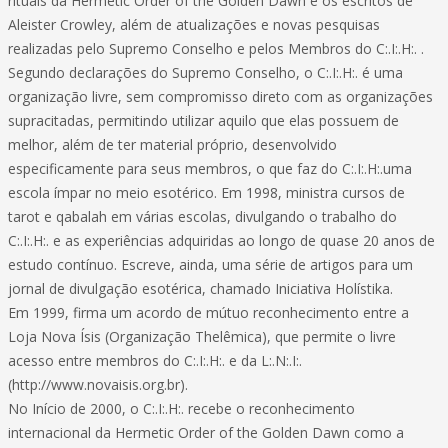
rituais da Hermetic Order of the Golden Dawn e os escritos de
Aleister Crowley, além de atualizações e novas pesquisas
realizadas pelo Supremo Conselho e pelos Membros do C:.I:.H:. .
Segundo declarações do Supremo Conselho, o C:.I:.H:. é uma
organização livre, sem compromisso direto com as organizações
supracitadas, permitindo utilizar aquilo que elas possuem de
melhor, além de ter material próprio, desenvolvido
especificamente para seus membros, o que faz do C:.I:.H:.uma
escola ímpar no meio esotérico. Em 1998, ministra cursos de
tarot e qabalah em várias escolas, divulgando o trabalho do
C:.I:.H:. e as experiências adquiridas ao longo de quase 20 anos de
estudo contínuo. Escreve, ainda, uma série de artigos para um
jornal de divulgação esotérica, chamado Iniciativa Holístika.
Em 1999, firma um acordo de mútuo reconhecimento entre a
Loja Nova Ísis (Organização Thelêmica), que permite o livre
acesso entre membros do C:.I:.H:. e da L:.N:.I:.
(http://www.novaisis.org.br).
No Início de 2000, o C:.I:.H:. recebe o reconhecimento
internacional da Hermetic Order of the Golden Dawn como a