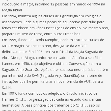
introdução à magia, iniciando 12 pessoas em março de 1994 na
Magia Ritual.
Em 1994, ministra alguns cursos de Egiptologia em colégios e
associações. Cede algumas peças de seu acervo particular para
feiras estudantis em várias instituições de ensino. No mesmo ano,
prepara um livro de tarot, entre outros trabalhos.
Em 1995, fundou a Escola Menphis, onde ministra os cursos de
tarot e magia. No mesmo ano, desliga-se da AMORC
definitivamente. Em 1996, realiza o Ritual da Magia Sagrada de
Abra-Melin, o Mago, conforme passado de Abraão a seu filho
Lamec, em 1450, cujo objetivo é obter a Conversação com o
Sagrado Anjo Guardião. Após obter sucesso nessa prática, obtém
por intermédio do SAG (Sagrado Anjo Guardião), uma série de
instruções que lhe permite criar a nova fórmula de AUS, para o
C:.I:.H:.
Em 1997, funda com outros adeptos, o Círculo Iniciático de
Hermes C:.I:.H:. , organização dedicada ao estudo das ciências
herméticas. A base principal dos trabalhos do C:.I:.H:. , são os