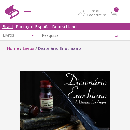
0
Entre ou
Cadastre-se
Brasil
Portugal
España
Deutschland
Home
/
Livros
/
Dicionário Enochiano