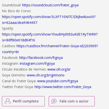
Soundcloud:
https://soundcloud.com/frater_goya
No Bico do Corvo:
https://open.spotify.com/show/3LXPT10M7CIDkJbw8uvsXI?
si=62aaacdea9464437
Spotify:
https://open.spotify.com/show/1hxu8Hy0tBSuKdE1RyTWRK?
si=8dff60e018d84f16
Castbox:
https://castbox.fm/channel/Frater-Goya-id2203909?
country=br
Facebook:
http://facebook.com/frgoya
Instagram:
instagram.com/frgoya
Círculo Iniciático de Hermes:
www.cih.org.br
Goya Grimório:
www.cih.org.br/grimorio
Canal do Frater Goya:
www.youtube.com/frgoya
Twitter Frater Goya:
http://www.twitter.com/Frater_Goya
Perfil completo
Fale com o autor