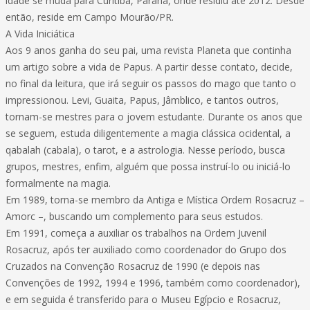
idade se muda para Curitiba, Paraná, onde residiu até 2012. Desde
então, reside em Campo Mourão/PR.
A Vida Iniciática
Aos 9 anos ganha do seu pai, uma revista Planeta que continha
um artigo sobre a vida de Papus. A partir desse contato, decide,
no final da leitura, que irá seguir os passos do mago que tanto o
impressionou. Levi, Guaita, Papus, Jâmblico, e tantos outros,
tornam-se mestres para o jovem estudante. Durante os anos que
se seguem, estuda diligentemente a magia clássica ocidental, a
qabalah (cabala), o tarot, e a astrologia. Nesse período, busca
grupos, mestres, enfim, alguém que possa instruí-lo ou iniciá-lo
formalmente na magia.
Em 1989, torna-se membro da Antiga e Mística Ordem Rosacruz –
Amorc –, buscando um complemento para seus estudos.
Em 1991, começa a auxiliar os trabalhos na Ordem Juvenil
Rosacruz, após ter auxiliado como coordenador do Grupo dos
Cruzados na Convenção Rosacruz de 1990 (e depois nas
Convenções de 1992, 1994 e 1996, também como coordenador),
e em seguida é transferido para o Museu Egípcio e Rosacruz,