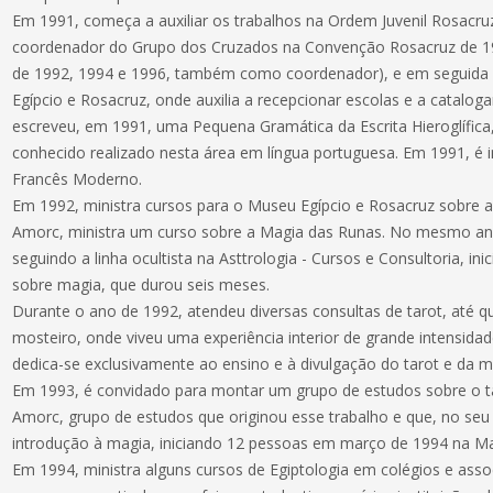
Em 1991, começa a auxiliar os trabalhos na Ordem Juvenil Rosacru
coordenador do Grupo dos Cruzados na Convenção Rosacruz de 1
de 1992, 1994 e 1996, também como coordenador), e em seguida 
Egípcio e Rosacruz, onde auxilia a recepcionar escolas e a catalo
escreveu, em 1991, uma Pequena Gramática da Escrita Hieroglífica,
conhecido realizado nesta área em língua portuguesa. Em 1991, é i
Francês Moderno.
Em 1992, ministra cursos para o Museu Egípcio e Rosacruz sobre a 
Amorc, ministra um curso sobre a Magia das Runas. No mesmo ano
seguindo a linha ocultista na Asttrologia - Cursos e Consultoria, i
sobre magia, que durou seis meses.
Durante o ano de 1992, atendeu diversas consultas de tarot, até q
mosteiro, onde viveu uma experiência interior de grande intensida
dedica-se exclusivamente ao ensino e à divulgação do tarot e da m
Em 1993, é convidado para montar um grupo de estudos sobre o ta
Amorc, grupo de estudos que originou esse trabalho e que, no se
introdução à magia, iniciando 12 pessoas em março de 1994 na Mag
Em 1994, ministra alguns cursos de Egiptologia em colégios e ass