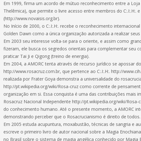
Em 1999, firma um acordo de mútuo reconhecimento entre a Loja 
Thelêmica), que permite o livre acesso entre membros do C:.I:.H:. e da
(http://www.novaisis.org.br).
No Início de 2000, o C:.I:.H:. recebe o reconhecimento internaciona
Golden Dawn como a única organização autorizada a realizar seus rit
Em 2003 seu interesse volta-se para o oriente, e assim como gran
fizeram, ele busca os segredos orientais para complementar seu
praticar Tai Ji e Qigong (treino de energia).
Em 2004, a AMORC tenta através de recurso jurídico se apossar do
http://www.rosacruz.com.br, que pertence ao C:.I:.H:. http://www.cih
realizada por Frater Goya demonstra a universalidade do rosacruc
http://pt.wikipedia.org/wiki/Rosa-cruz como corrente de pensamen
organização em si. Essa conquista é uma das contribuições mais
Rosacruz Nacional Independente http://pt.wikipedia.org/wiki/Rosa-cr
do conhecimento humano. Até o presente momento, a AMORC interr
demonstrando perceber que o Rosacrucianismo é direito de todos.
Em 2005 estuda acupuntura, moxabustão, técnicas de sangria e aur
escreve o primeiro livro de autor nacional sobre a Magia Enochiana
no Brasil sobre o sistema de magia angélica conhecido por Magia 