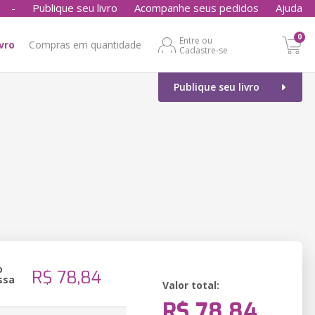
-
Publique seu livro
Acompanhe seus pedidos
Ajuda
0
Entre ou
ivro
Compras em quantidade
Cadastre-se
Publique seu livro
o
R$ 78,84
ssa
Valor total:
R$ 78,84