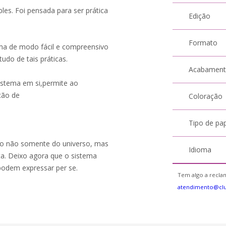
les. Foi pensada para ser prática
Edição
Formato
ema de modo fácil e compreensivo
do de tais práticas.
Acabamen
istema em si,permite ao
ção de
Coloração
Tipo de pa
exo não somente do universo, mas
Idioma
ta. Deixo agora que o sistema
 podem expressar per se.
Tem algo a reclam
atendimento@cl