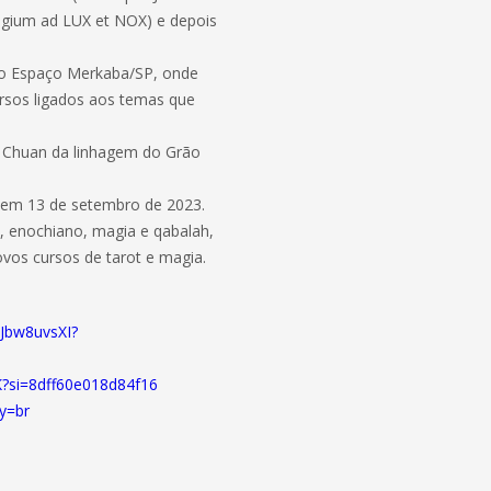
legium ad LUX et NOX) e depois
do Espaço Merkaba/SP, onde
ursos ligados aos temas que
i Chuan da linhagem do Grão
 em 13 de setembro de 2023.
t, enochiano, magia e qabalah,
vos cursos de tarot e magia.
Jbw8uvsXI?
?si=8dff60e018d84f16
y=br