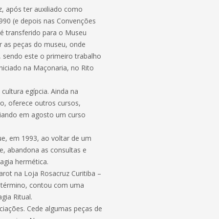
z, após ter auxiliado como
990 (e depois nas Convenções
é transferido para o Museu
gar as peças do museu, onde
 sendo este o primeiro trabalho
niciado na Maçonaria, no Rito
cultura egípcia. Ainda na
, oferece outros cursos,
niciando em agosto um curso
ue, em 1993, ao voltar de um
de, abandona as consultas e
agia hermética.
rot na Loja Rosacruz Curitiba –
u término, contou com uma
ia Ritual.
ociações. Cede algumas peças de