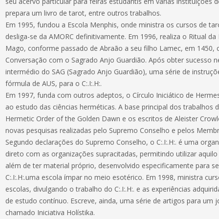
seu acervo particular para feiras estudantis em várias instituiçõe
prepara um livro de tarot, entre outros trabalhos.
Em 1995, fundou a Escola Menphis, onde ministra os cursos de t
desliga-se da AMORC definitivamente. Em 1996, realiza o Ritual da
Mago, conforme passado de Abraão a seu filho Lamec, em 1450, cu
Conversação com o Sagrado Anjo Guardião. Após obter sucesso ne
intermédio do SAG (Sagrado Anjo Guardião), uma série de instruçõe
fórmula de AUS, para o C:.I:.H:.
Em 1997, funda com outros adeptos, o Círculo Iniciático de Hermes 
ao estudo das ciências herméticas. A base principal dos trabalhos do C
Hermetic Order of the Golden Dawn e os escritos de Aleister Crowl
novas pesquisas realizadas pelo Supremo Conselho e pelos Membros 
Segundo declarações do Supremo Conselho, o C:.I:.H:. é uma orga
direto com as organizações supracitadas, permitindo utilizar aqui
além de ter material próprio, desenvolvido especificamente para 
C:.I:.H:.uma escola ímpar no meio esotérico. Em 1998, ministra cur
escolas, divulgando o trabalho do C:.I:.H:. e as experiências adqui
de estudo contínuo. Escreve, ainda, uma série de artigos para um j
chamado Iniciativa Holístika.