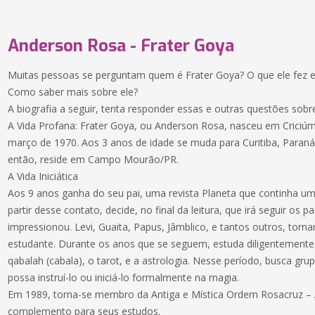
Anderson Rosa - Frater Goya
Muitas pessoas se perguntam quem é Frater Goya? O que ele fez e 
Como saber mais sobre ele?
A biografia a seguir, tenta responder essas e outras questões sob
A Vida Profana: Frater Goya, ou Anderson Rosa, nasceu em Criciúm
março de 1970. Aos 3 anos de idade se muda para Curitiba, Paraná
então, reside em Campo Mourão/PR.
A Vida Iniciática
Aos 9 anos ganha do seu pai, uma revista Planeta que continha um 
partir desse contato, decide, no final da leitura, que irá seguir os
impressionou. Levi, Guaita, Papus, Jâmblico, e tantos outros, tor
estudante. Durante os anos que se seguem, estuda diligentemente 
qabalah (cabala), o tarot, e a astrologia. Nesse período, busca gr
possa instruí-lo ou iniciá-lo formalmente na magia.
Em 1989, torna-se membro da Antiga e Mística Ordem Rosacruz –
complemento para seus estudos.