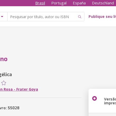
Brasil
Portugal
España
Deutschland
Publique seu l
ano
élica
n Rosa - Frater Goya
Versã
impre
ivro: 55028