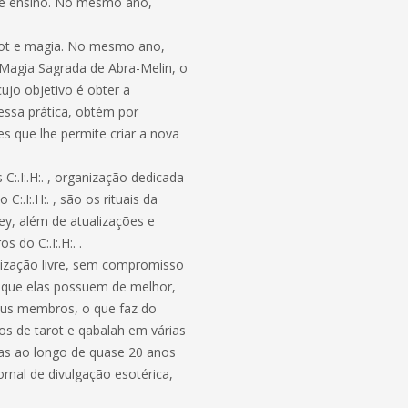
s de ensino. No mesmo ano,
arot e magia. No mesmo ano,
 Magia Sagrada de Abra-Melin, o
jo objetivo é obter a
ssa prática, obtém por
s que lhe permite criar a nova
C:.I:.H:. , organização dedicada
:.I:.H:. , são os rituais da
ey, além de atualizações e
do C:.I:.H:. .
nização livre, sem compromisso
lo que elas possuem de melhor,
seus membros, o que faz do
sos de tarot e qabalah em várias
ridas ao longo de quase 20 anos
ornal de divulgação esotérica,