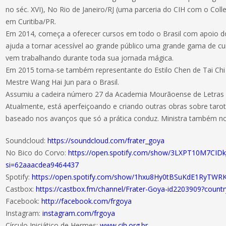
no séc. XVI), No Rio de Janeiro/RJ (uma parceria do CIH com o Col
em Curitiba/PR.
Em 2014, começa a oferecer cursos em todo o Brasil com apoio 
ajuda a tornar acessível ao grande público uma grande gama de c
vem trabalhando durante toda sua jornada mágica.
Em 2015 torna-se também representante do Estilo Chen de Tai Ch
Mestre Wang Hai Jun para o Brasil.
Assumiu a cadeira número 27 da Academia Mourãoense de Letras
Atualmente, está aperfeiçoando e criando outras obras sobre taro
baseado nos avanços que só a prática conduz. Ministra também no
Soundcloud:
https://soundcloud.com/frater_goya
No Bico do Corvo:
https://open.spotify.com/show/3LXPT10M7CIDk
si=62aaacdea9464437
Spotify:
https://open.spotify.com/show/1hxu8Hy0tBSuKdE1RyTWRK
Castbox:
https://castbox.fm/channel/Frater-Goya-id2203909?countr
Facebook:
http://facebook.com/frgoya
Instagram:
instagram.com/frgoya
Círculo Iniciático de Hermes:
www.cih.org.br