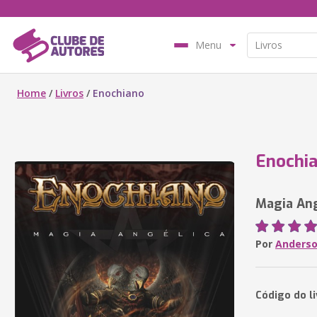
Menu
Home
/
Livros
/
Enochiano
Enochi
Magia Ang
Por
Anderso
Código do l