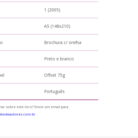
1 (2005)
A5 (148x210)
to
Brochura c/ orelha
Preto e branco
pel
Offset 75g
Português
ar sobre este livro? Envie um email para
ubedeautores.com.br