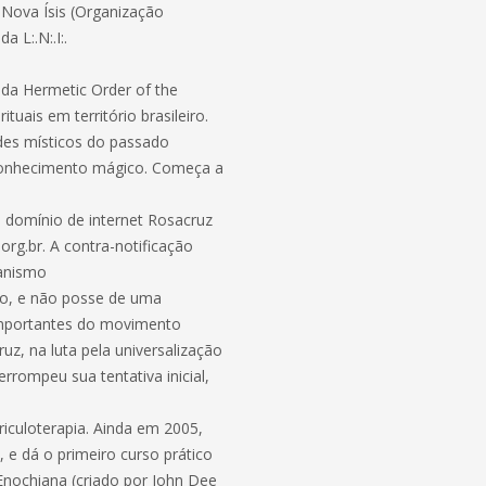
Nova Ísis (Organização
 L:.N:.I:.
l da Hermetic Order of the
uais em território brasileiro.
des místicos do passado
 conhecimento mágico. Começa a
 domínio de internet Rosacruz
.org.br. A contra-notificação
ianismo
to, e não posse de uma
 importantes do movimento
uz, na luta pela universalização
ompeu sua tentativa inicial,
iculoterapia. Ainda em 2005,
, e dá o primeiro curso prático
Enochiana (criado por John Dee