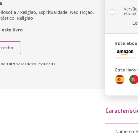
s
Versão
ilosofia / Religião, Espiritualidade, Não Ficção,
ebook
ástico, Religião
Le
 este livro
Este eboo
trecho
ista
37071
vezes desde 26/08/2011
Este livr
Característi
Número de