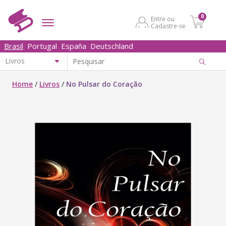
0
Entre ou
Cadastre-se
Brasil
Portugal
España
Deutschland
Home
/
Livros
/
No Pulsar do Coração