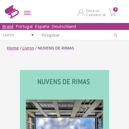
0
Entre ou
Cadastre-se
Brasil
Portugal
España
Deutschland
Home
/
Livros
/
NUVENS DE RIMAS