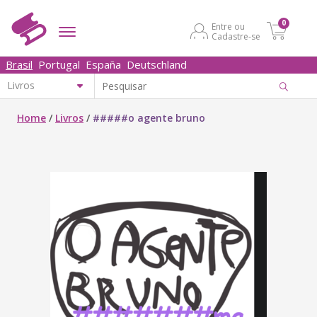
0
Entre ou
Cadastre-se
Brasil
Portugal
España
Deutschland
Home
/
Livros
/
#####o agente bruno