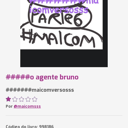
#####o agente bruno
#######maicomversosss
Por
@maicomsss
Código do livro: 998186