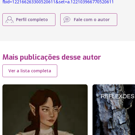
fbid=122166263300520611&set=a.122103966770520611
Perfil completo
Fale com o autor
Mais publicações desse autor
Ver a lista completa