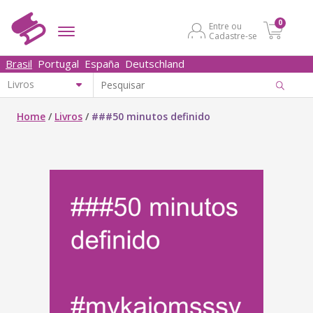
0
Entre ou
Cadastre-se
Brasil
Portugal
España
Deutschland
Home
/
Livros
/
###50 minutos definido