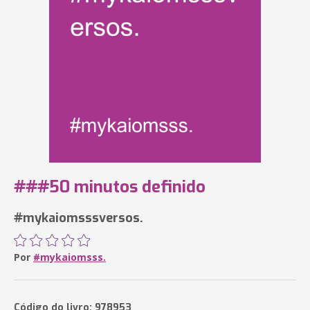
###50 minutos definido
#mykaiomsssversos.
Por
#mykaiomsss.
Código do livro: 978953