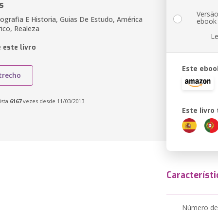
s
Versã
ografia E Historia, Guias De Estudo, América
ebook
rico, Realeza
Le
 este livro
Este eboo
trecho
ista
6167
vezes desde 11/03/2013
Este livr
Característi
Número de