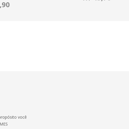
,90
propósito você
OMES