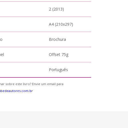
2 (2013)
A4 (210x297)
to
Brochura
pel
Offset 75g
Português
ar sobre este livro? Envie um email para
ubedeautores.com.br