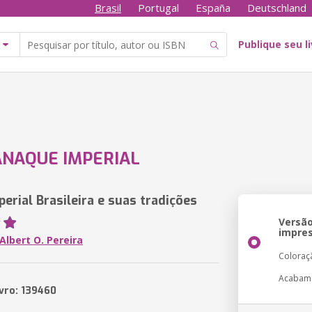
Brasil
Portugal
España
Deutschland
Publique seu l
NAQUE IMPERIAL
erial Brasileira e suas tradições
Versã
impre
Albert O. Pereira
Coloraç
Acabam
ivro: 139460