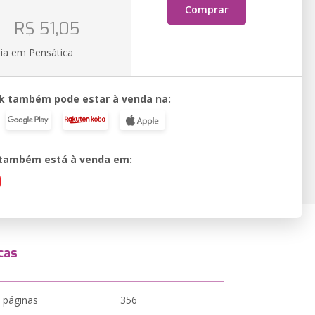
Comprar
o
R$ 51,05
ia em Pensática
k também pode estar à venda na:
o também está à venda em:
cas
 páginas
356