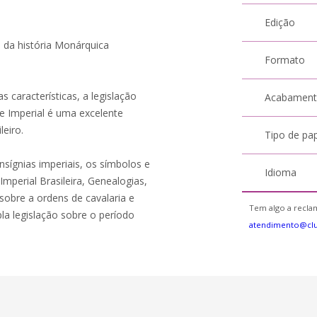
Edição
 da história Monárquica
Formato
 características, a legislação
Acabamen
ue Imperial é uma excelente
eiro.
Tipo de pa
nsígnias imperiais, os símbolos e
Idioma
mperial Brasileira, Genealogias,
 sobre a ordens de cavalaria e
Tem algo a reclam
pla legislação sobre o período
atendimento@cl