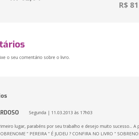
R$ 81
ários
xe o seu comentário sobre o livro.
ios
ARDOSO
Segunda | 11.03.2013 às 17h03
eiro lugar, parabéns por seu trabalho e desejo muito sucesso... A 
SOBRENOME “ PEREIRA “ É JUDEU ? CONFIRA NO LIVRO " SOBREN