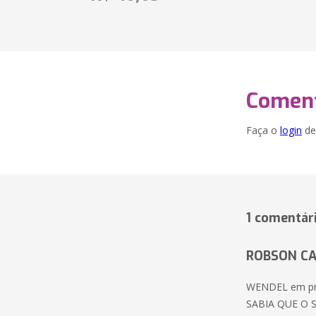
Coment
Faça o
login
dei
1 comentár
ROBSON C
WENDEL em prim
SABIA QUE O 