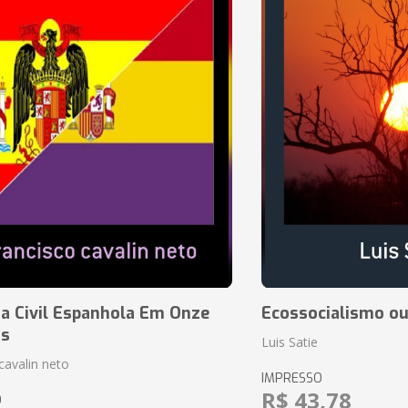
a Civil Espanhola Em Onze
Ecossocialismo ou
as
Luis Satie
cavalin neto
IMPRESSO
R$ 43,78
O