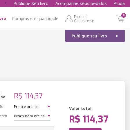
-
Publique seu livro
Acompanhe seus pedidos
Ajuda
0
Entre ou
ivro
Compras em quantidade
Cadastre-se
Publique seu livro
o
R$ 114,37
ssa
ão
Valor total:
R$ 114,37
ento