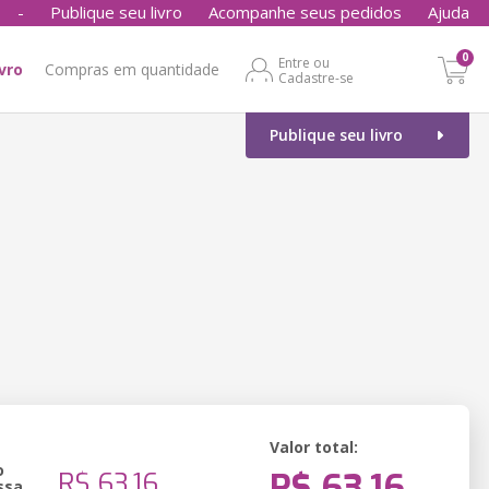
-
Publique seu livro
Acompanhe seus pedidos
Ajuda
0
Entre ou
ivro
Compras em quantidade
Cadastre-se
Publique seu livro
Valor total:
o
R$ 63,16
R$ 63,16
ssa