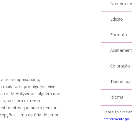
Número de
Edição
Formato
Acabamen
Coloração
ca ter se apaixonado,
Tipo de pa
 mais forte por alguém. Vive
m ator de Hollywood: alguém que
Idioma
um rapaz com extrema
sentimentos que nunca pensou
Tem algo a reclam
decepções. Uma estória de amor,
atendimento@cl