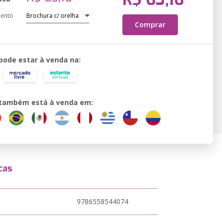
ento
Comprar
 pode estar à venda na:
o também está à venda em:
cas
9786558544074