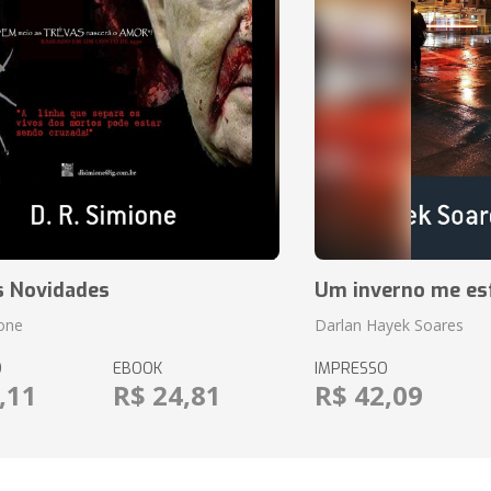
s Novidades
Um inverno me es
ione
Darlan Hayek Soares
O
EBOOK
IMPRESSO
,11
R$ 24,81
R$ 42,09