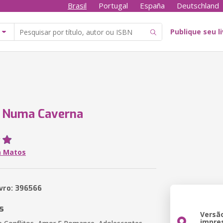
Brasil
Portugal
España
Deutschland
Publique seu l
 Numa Caverna
a Matos
ivro: 396566
s
Versã
impre