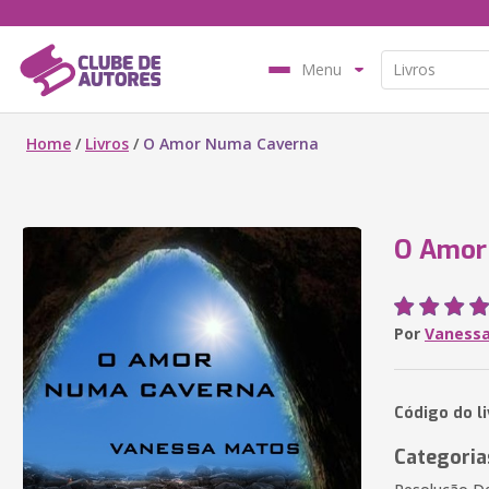
Menu
Home
/
Livros
/
O Amor Numa Caverna
O Amor
Por
Vaness
Código do l
Categoria