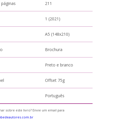
 páginas
211
1 (2021)
A5 (148x210)
to
Brochura
Preto e branco
pel
Offset 75g
Português
ar sobre este livro? Envie um email para
ubedeautores.com.br