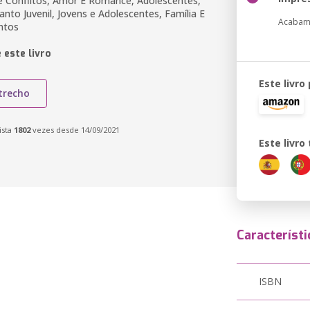
 Conflitos, Amor E Romance, Adolescentes,
fanto Juvenil, Jovens e Adolescentes, Família E
Acabam
ntos
 este livro
Este livro
trecho
ista
1802
vezes desde 14/09/2021
Este livr
Característi
ISBN