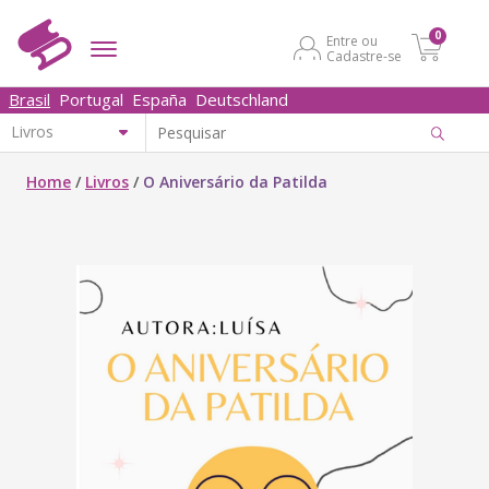
0
Entre ou
Cadastre-se
Brasil
Portugal
España
Deutschland
Home
/
Livros
/
O Aniversário da Patilda