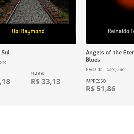
 Sul
Angels of the Eter
Blues
ond
Reinaldo Toso Júnior
O
EBOOK
,18
R$ 33,13
IMPRESSO
R$ 51,86