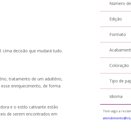
Número de
Edição
Formato
Acabamen
el. Uma decisão que mudará tudo.
Coloração
ério, tratamento de um adultério,
Tipo de pa
ra esse enriquecimento, de forma
Idioma
dora e o estilo cativante estão
Tem algo a reclam
fíceis de serem encontrados em
atendimento@cl