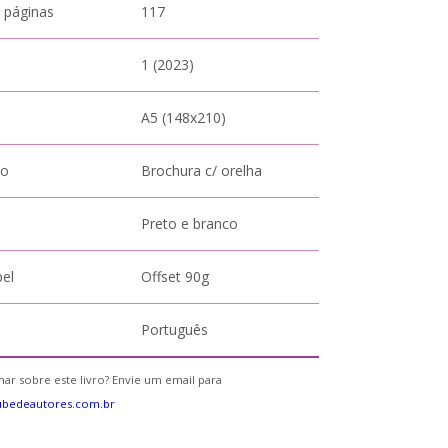
 páginas
117
1 (2023)
A5 (148x210)
to
Brochura c/ orelha
Preto e branco
pel
Offset 90g
Português
ar sobre este livro? Envie um email para
ubedeautores.com.br