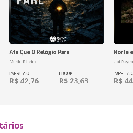
Até Que O Relógio Pare
Norte e
Murilo Ribeiro
Ubi Raym
IMPRESSO
EBOOK
IMPRESS
R$ 42,76
R$ 23,63
R$ 44
ários