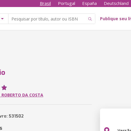
Brasil
Portugal
España
Deutschland
Publique seu l
io
 ROBERTO DA COSTA
ivro: 531502
s
Versã