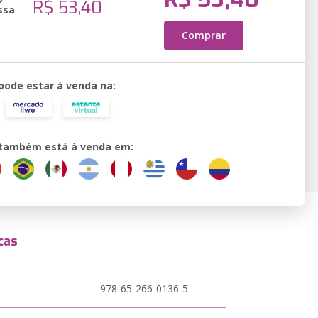
R$ 53,40
ssa
Comprar
 pode estar à venda na:
o também está à venda em:
cas
978-65-266-0136-5