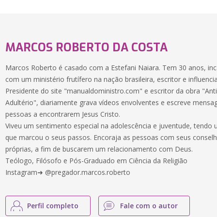
MARCOS ROBERTO DA COSTA
Marcos Roberto é casado com a Estefani Naiara. Tem 30 anos, in
com um ministério frutífero na nação brasileira, escritor e influenci
Presidente do site "manualdoministro.com" e escritor da obra "Anti 
Adultério", diariamente grava vídeos envolventes e escreve mensag
pessoas a encontrarem Jesus Cristo.
Viveu um sentimento especial na adolescência e juventude, tend
que marcou o seus passos. Encoraja as pessoas com seus conselho
próprias, a fim de buscarem um relacionamento com Deus.
Teólogo, Filósofo e Pós-Graduado em Ciência da Religião
Instagram➜ @pregador.marcos.roberto
Perfil completo
Fale com o autor