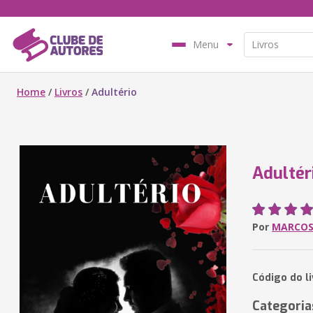
Menu
Home
/
Livros
/
Adultério
Adultér
Por
MARCOS
Código do l
Categoria