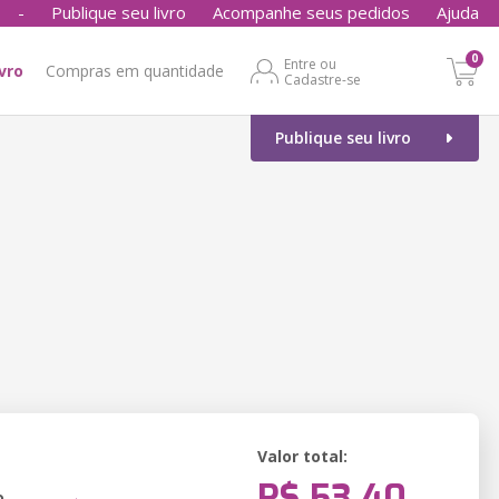
-
Publique seu livro
Acompanhe seus pedidos
Ajuda
0
Entre ou
ivro
Compras em quantidade
Cadastre-se
Publique seu livro
Valor total:
R$ 53,40
o