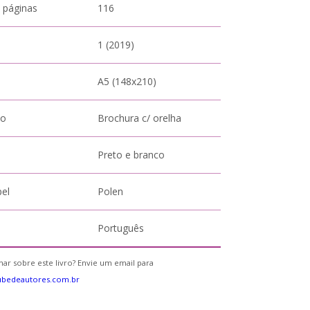
 páginas
116
1 (2019)
A5 (148x210)
to
Brochura c/ orelha
Preto e branco
pel
Polen
Português
ar sobre este livro? Envie um email para
ubedeautores.com.br