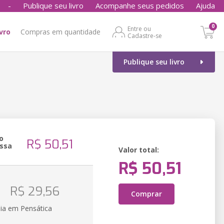
-
Publique seu livro
Acompanhe seus pedidos
Ajuda
0
Entre ou
ivro
Compras em quantidade
Cadastre-se
Publique seu livro
o
R$ 50,51
ssa
Valor total:
R$ 50,51
o
R$ 29,56
Comprar
ia em Pensática