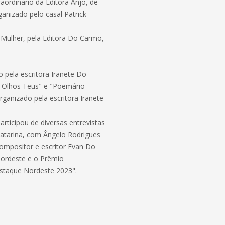
aordinário da Editora Anjo, de
anizado pelo casal Patrick
o Mulher, pela Editora Do Carmo,
do pela escritora Iranete Do
os Olhos Teus" e "Poemário
 organizado pela escritora Iranete
rticipou de diversas entrevistas
Catarina, com Ângelo Rodrigues
compositor e escritor Evan Do
ordeste e o Prêmio
Destaque Nordeste 2023".