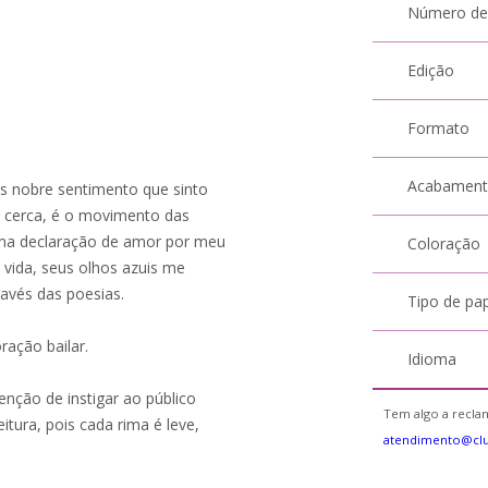
Número de
Edição
Formato
Acabamen
ais nobre sentimento que sinto
 cerca, é o movimento das
uma declaração de amor por meu
Coloração
 vida, seus olhos azuis me
avés das poesias.
Tipo de pa
ação bailar.
Idioma
enção de instigar ao público
Tem algo a reclam
itura, pois cada rima é leve,
atendimento@cl