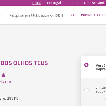
Brasil
Portugal
España
Deutschland
Publique seu l
 DOS OLHOS TEUS
Versã
impre
liveira
Versã
ebook
vro: 298118
Le