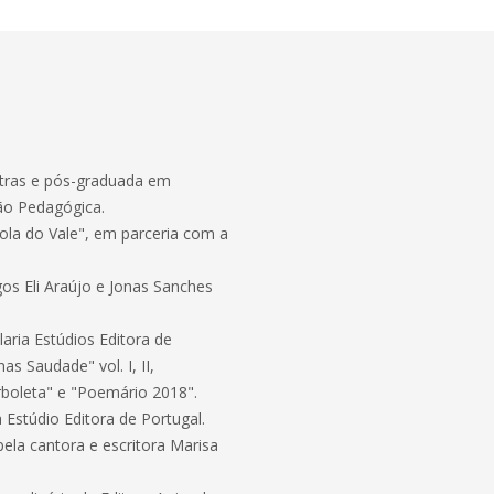
etras e pós-graduada em
ção Pedagógica.
érola do Vale", em parceria com a
os Eli Araújo e Jonas Sanches
aria Estúdios Editora de
as Saudade" vol. I, II,
orboleta" e "Poemário 2018".
 Estúdio Editora de Portugal.
ela cantora e escritora Marisa