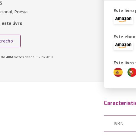
s
Este livro
cional, Poesia
 este livro
Este eboo
trecho
ista
4061
vezes desde 05/09/2019
Este livr
Característi
ISBN