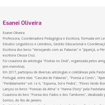
Esanei Oliveira
Esanei Oliveira
Professora, Coordenadora Pedagógica e Escritora, formada em L
Estudos Linguísticos e Literários, Gestão Educacional e Coordena
Escritora dos livros "Versejando com as Palavras" e "Jiquiriçá, a P
escritora Cleusa Cruz.
Foi coautora da antologia "Poetas no Divã", organizada pelos amig
(em memória).
Em 2017, participou de diversas antologias e coletâneas pela Pastel
Portugal, entre elas: "Cascata de Palavras", "Poesia a Cores", "Apen
"Perdidamente" vol. I e II, "Espuma, Sol e Pedra", "Flores Verde B
Lançou os livros "Poesias da Alma" e "Hanna S’tory" pela Pastelaria
Coautora do livro "Poesia dos Fados e dos Tambores", idealizado p
Sorriso, do Rio de Janeiro.