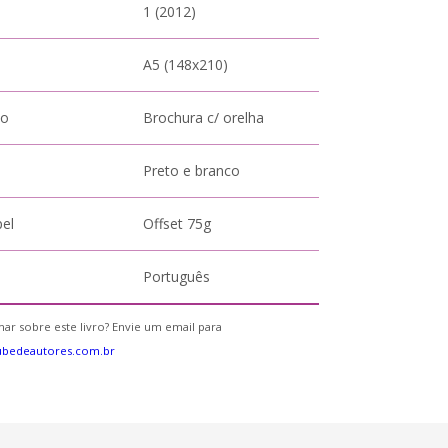
1 (2012)
A5 (148x210)
to
Brochura c/ orelha
Preto e branco
pel
Offset 75g
Português
ar sobre este livro? Envie um email para
ubedeautores.com.br