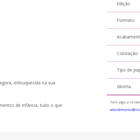
Edição
Formato
Acabamen
Coloração
Tipo de pa
s agora, enlouquecida na sua
Idioma
Tem algo a reclam
entos de infância, tudo o que
atendimento@cl