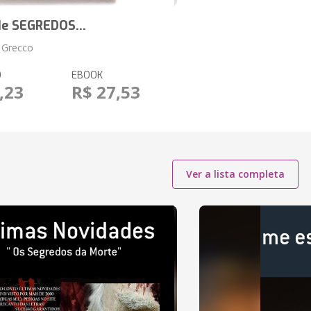
de SEGREDOS...
 Grecco
O
EBOOK
,23
R$ 27,53
Ver a lista completa