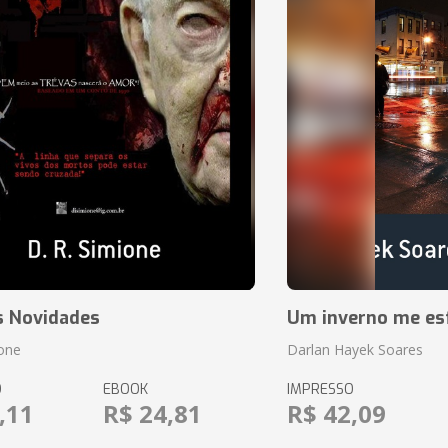
s Novidades
Um inverno me es
ione
Darlan Hayek Soares
O
EBOOK
IMPRESSO
,11
R$ 24,81
R$ 42,09