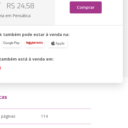
o
R$ 24,58
Comprar
eia em Pensática
k também pode estar à venda na:
o também está à venda em:
cas
 páginas
114