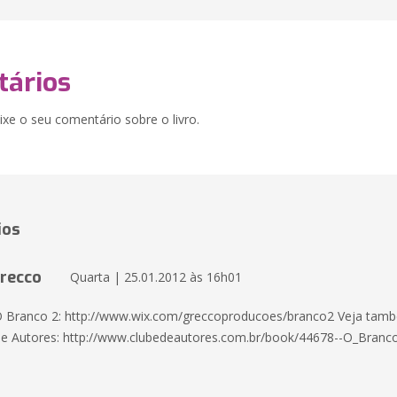
ários
xe o seu comentário sobre o livro.
ios
recco
Quarta | 25.01.2012 às 16h01
o O Branco 2: http://www.wix.com/greccoproducoes/branco2 Veja ta
de Autores: http://www.clubedeautores.com.br/book/44678--O_Branc