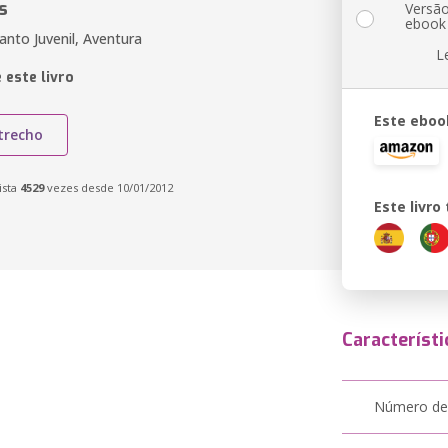
s
Versã
ebook
fanto Juvenil, Aventura
L
 este livro
Este eboo
trecho
ista
4529
vezes desde 10/01/2012
Este livr
Característi
Número de