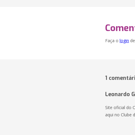
Coment
Faça o
login
dei
1 comentár
Leonardo G
Site oficial d
aqui no Clube 