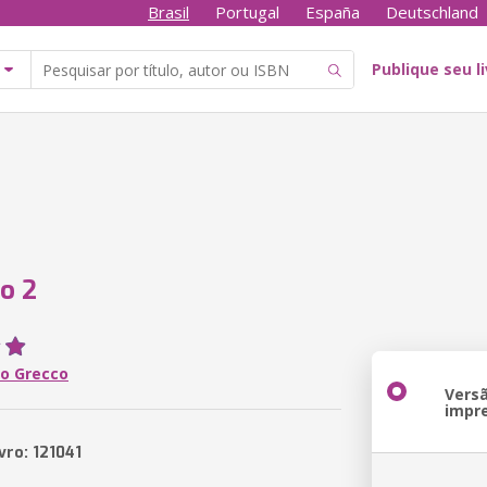
Brasil
Portugal
España
Deutschland
Publique seu l
o 2
o Grecco
Vers
impr
vro: 121041