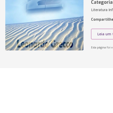
Categoria
Literatura In
Compartilhe
Leia um 
Esta página foi v