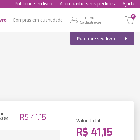
-
Publique seu livro
Acompanhe seus pedidos
Ajuda
0
Entre ou
ivro
Compras em quantidade
Cadastre-se
Publique seu livro
ão
R$ 41,15
essa
Valor total:
R$ 41,15