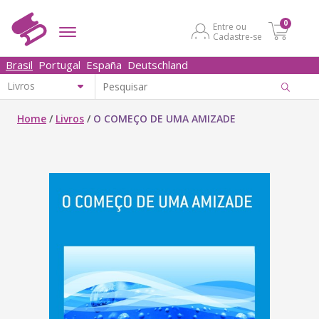
0
Entre ou
Cadastre-se
Brasil
Portugal
España
Deutschland
Home
/
Livros
/
O COMEÇO DE UMA AMIZADE