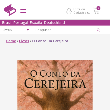
0
Entre ou
Cadastre-se
Brasil
Portugal
España
Deutschland
Home
/
Livros
/
O Conto Da Cerejeira