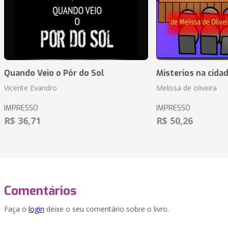
Quando Veio o Pôr do Sol
Misterios na cida
Vicente Evandro
Melissa de oliveira
IMPRESSO
IMPRESSO
R$ 36,71
R$ 50,26
Comentários
Faça o
login
deixe o seu comentário sobre o livro.