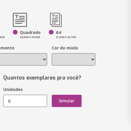
Quadrado
A4
,8CM
20,0CM X 20,0CM
21,0CM X 29,7CM
amento
Cor do miolo
Quantos exemplares pra você?
Unidades
Simular