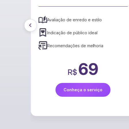
aliação de enredo e estilo
Tradução rá
dicação de público ideal
Suporte a v
ecomendações de melhoria
Preservação
69
R$
R
Conheça o serviço
Co