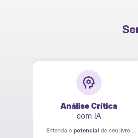
Ser
Análise Crítica
T
com IA
tenda o
potencial
do seu livro.
Seu livro