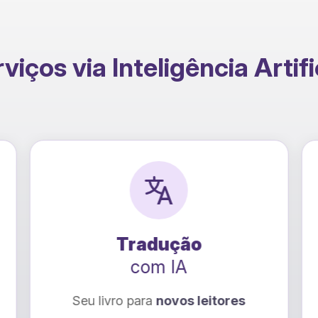
viços via Inteligência Artifi
radução
Raio-X Em
com IA
com 
 para
novos leitores
Descubra como torn