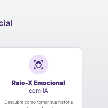
cial
ocional
Conversão para 
IA
com IA
ar sua história
Transforme seu livro de P