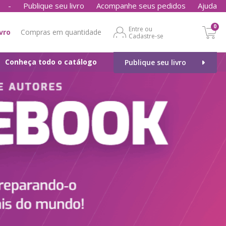
-
Publique seu livro
Acompanhe seus pedidos
Ajuda
0
Entre ou
ivro
Compras em quantidade
Cadastre-se
Conheça todo o catálogo
Publique seu livro