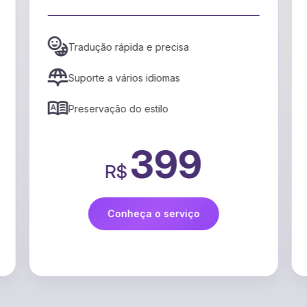
mais envol
pida e precisa
Mapeamento de emoç
narrativa
ários idiomas
Identificação de pico
 do estilo
Recomendações para
engajamento
399
$
9
R$
nheça o serviço
Conheça o s