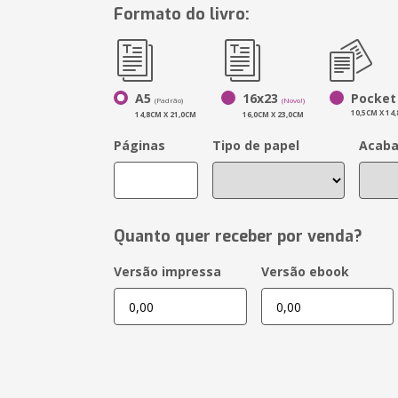
Formato do livro:
A5
16x23
Pocket
(Padrão)
(Novo!)
10,5CM X 14
14,8CM X 21,0CM
16,0CM X 23,0CM
Páginas
Tipo de papel
Acab
Quanto quer receber por venda?
Versão impressa
Versão ebook