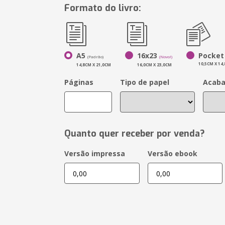
Formato do livro:
A5
16x23
Pocket
(Padrão)
(Novo!)
10,5CM X 14
14,8CM X 21,0CM
16,0CM X 23,0CM
Páginas
Tipo de papel
Acab
Quanto quer receber por venda?
Versão impressa
Versão ebook