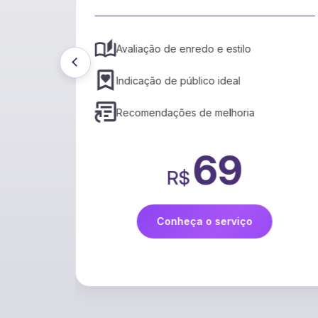
Tradução rápida e precisa
Suporte a vários idiomas
Preservação do estilo
399
R$
Conheça o serviço