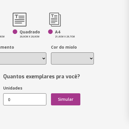
Quadrado
A4
,8CM
20,0CM X 20,0CM
21,0CM X 29,7CM
amento
Cor do miolo
Quantos exemplares pra você?
Unidades
Simular