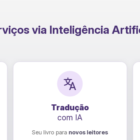
viços via Inteligência Artifi
Raio-X Emocional
com IA
Descubra como tornar sua história