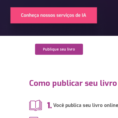
Publique seu livro
Como publicar seu livro
1.
Você publica seu livro onlin