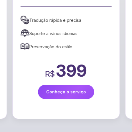
mais envolvente.
Mapeamento de emoções ao longo da
narrativa
Identificação de picos de tensão
Recomendações para aumentar o
engajamento
99
R$
Conheça o serviço