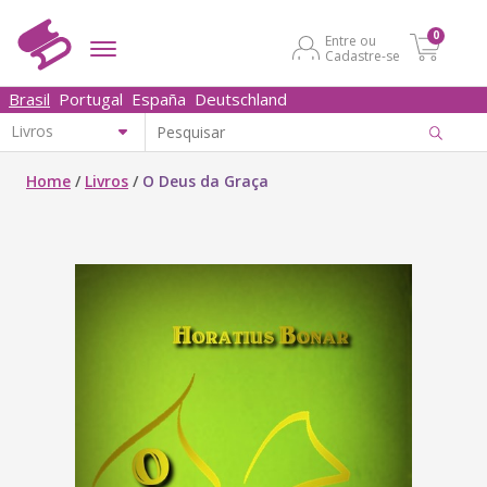
0
Entre ou
Cadastre-se
Brasil
Portugal
España
Deutschland
Home
/
Livros
/
O Deus da Graça