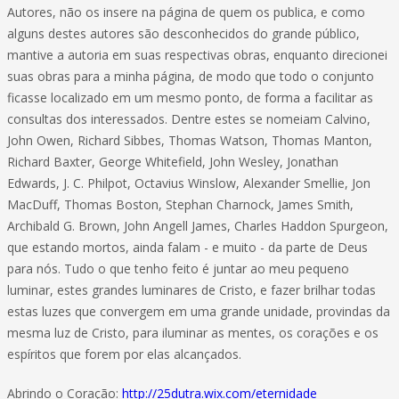
Autores, não os insere na página de quem os publica, e como
alguns destes autores são desconhecidos do grande público,
mantive a autoria em suas respectivas obras, enquanto direcionei
suas obras para a minha página, de modo que todo o conjunto
ficasse localizado em um mesmo ponto, de forma a facilitar as
consultas dos interessados. Dentre estes se nomeiam Calvino,
John Owen, Richard Sibbes, Thomas Watson, Thomas Manton,
Richard Baxter, George Whitefield, John Wesley, Jonathan
Edwards, J. C. Philpot, Octavius Winslow, Alexander Smellie, Jon
MacDuff, Thomas Boston, Stephan Charnock, James Smith,
Archibald G. Brown, John Angell James, Charles Haddon Spurgeon,
que estando mortos, ainda falam - e muito - da parte de Deus
para nós. Tudo o que tenho feito é juntar ao meu pequeno
luminar, estes grandes luminares de Cristo, e fazer brilhar todas
estas luzes que convergem em uma grande unidade, provindas da
mesma luz de Cristo, para iluminar as mentes, os corações e os
espíritos que forem por elas alcançados.
Abrindo o Coração:
http://25dutra.wix.com/eternidade