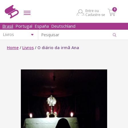
0
Entre ou
Cadastre-se
Brasil
Portugal
España
Deutschland
Home
/
Livros
/
O diário da irmã Ana