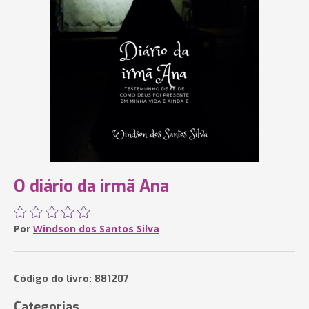
O diário da irmã Ana
Por
Windson dos Santos Silva
Código do livro: 881207
Categorias