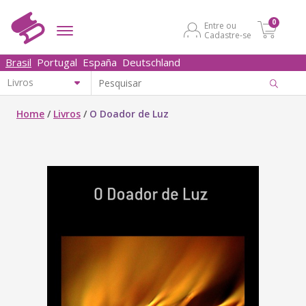
0
Entre ou
Cadastre-se
Brasil
Portugal
España
Deutschland
Home
/
Livros
/
O Doador de Luz