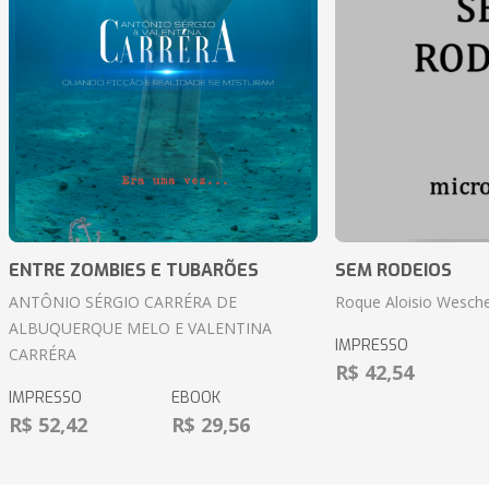
ENTRE ZOMBIES E TUBARÕES
SEM RODEIOS
ANTÔNIO SÉRGIO CARRÉRA DE
Roque Aloisio Wesche
ALBUQUERQUE MELO E VALENTINA
IMPRESSO
CARRÉRA
R$ 42,54
IMPRESSO
EBOOK
R$ 52,42
R$ 29,56